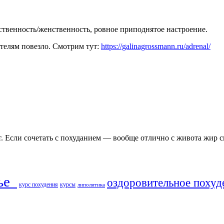
ественность/женственность, ровное приподнятое настроение.
ателям повезло. Смотрим тут:
https://galinagrossmann.ru/adrenal/
т. Если сочетать с похуданием — вообще отлично с живота жир с
ье​
оздоровительное похуд
курс похудения
курсы
липолитика