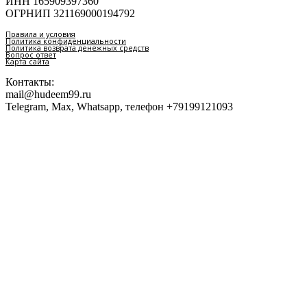
ИНН 165909397360
ОГРНИП 321169000194792
Правила и условия
Политика конфиденциальности
Политика возврата денежных средств
Вопрос ответ
Карта сайта
Контакты:
mail@hudeem99.ru
Telegram, Max, Whatsapp, телефон +79199121093