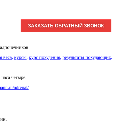
ЗАКАЗАТЬ ОБРАТНЫЙ ЗВОНОК
надпочечников
я веса
,
курсы
,
курс похудения
,
результаты похудающих
.
.
 часа четыре.
mann.ru/adrenal/
лин.