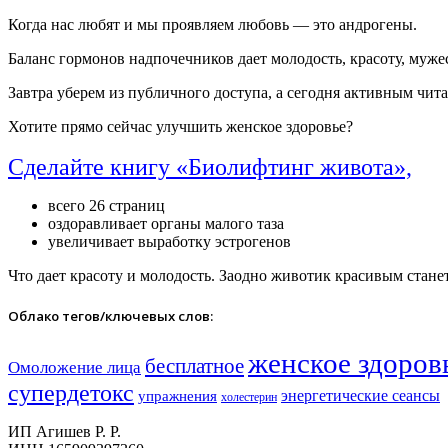
Когда нас любят и мы проявляем любовь — это андрогены.
Баланс гормонов надпочечников дает молодость, красоту, муж
Завтра уберем из публичного доступа, а сегодня активным чит
Хотите прямо сейчас улучшить женское здоровье?
Сделайте книгу «Биолифтинг живота»,
всего 26 страниц
оздоравливает органы малого таза
увеличивает выработку эстрогенов
Что дает красоту и молодость. Заодно животик красивым стане
Облако тегов/ключевых слов:
женское здоров
бесплатное
Омоложение лица
супердетокс
энергетические сеансы
упражнения
холестерин
ИП Агишев Р. Р.