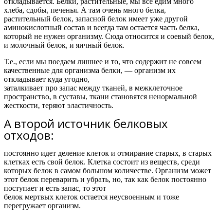
откладывается. Белки, растительные, мы все едим много
хлеба, сдобы, печенья. А там очень много белка,
растительный белок, запасной белок имеет уже другой
аминокислотный состав и всегда там остается часть белка,
который не нужен организму. Сюда относится и соевый белок,
и молочный белок, и яичный белок.
Т.е.,
если мы поедаем лишнее и то, что содержит не совсем
качественные для организма белки, — организм их
откладывает куда угодно,
заталкивает про запас между тканей, в межклеточное
пространство, в суставы, ткани становятся ненормальной
жесткости, теряют эластичность.
А второй источник белковых
отходов:
постоянно идет деление клеток и отмирание старых, в старых
клетках есть свой белок. Клетка состоит из веществ, среди
которых белок в самом большом количестве. Организм может
этот белок переварить и убрать, но, так как белок постоянно
поступает и есть запас, то этот
белок мертвых клеток остается неусвоенным и тоже
перегружает организм.