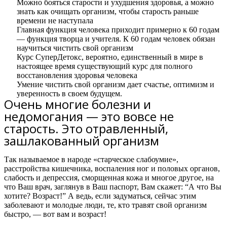
Можно бояться старости и ухудшения здоровья, а можно
знать как очищать организм, чтобы старость раньше
времени не наступала
Главная функция человека приходит примерно к 60 годам
— функция творца и учителя. К 60 годам человек обязан
научиться чистить свой организм
Курс СуперДетокс, вероятно, единственный в мире в
настоящее время существующий курс для полного
восстановления здоровья человека
Умение чистить свой организм дает счастье, оптимизм и
уверенность в своем будущем.
Очень многие болезни и
недомогания — это вовсе не
старость. Это отравленный,
зашлакованный организм
Так называемое в народе «старческое слабоумие»,
расстройства кишечника, воспаления ног и половых органов,
слабость и депрессия, сморщенная кожа и многое другое, на
что Ваш врач, заглянув в Ваш паспорт, Вам скажет: “А что Вы
хотите? Возраст!” А ведь, если задуматься, сейчас этим
заболевают и молодые люди, те, кто травят свой организм
быстро, — вот вам и возраст!