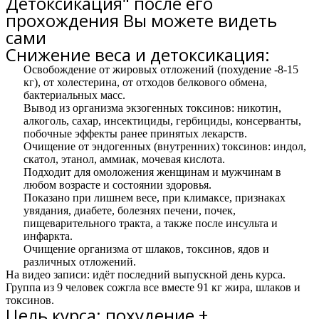
Детоксикация" после его
прохождения Вы можете видеть
сами
Снижение веса и детоксикация:
Освобождение от жировых отложений (похудение -8-15
кг), от холестерина, от отходов белкового обмена,
бактериальных масс.
Вывод из организма экзогенных токсинов: никотин,
алкоголь, сахар, инсектициды, гербициды, консерванты,
побочные эффекты ранее принятых лекарств.
Очищение от эндогенных (внутренних) токсинов: индол,
скатол, этанол, аммиак, мочевая кислота.
Подходит для омоложения женщинам и мужчинам в
любом возрасте и состоянии здоровья.
Показано при лишнем весе, при климаксе, признаках
увядания, диабете, болезнях печени, почек,
пищеварительного тракта, а также после инсульта и
инфаркта.
Очищение организма от шлаков, токсинов, ядов и
различных отложений.
На видео записи: идёт последний выпускной день курса.
Группа из 9 человек сожгла все вместе
91 кг жира
, шлаков и
токсинов.
Цель курса: похудение +