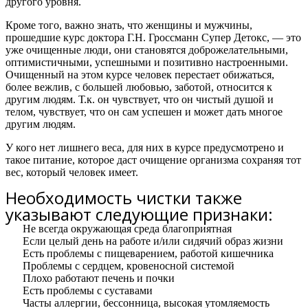
другого уровня.
Кроме того, важно знать,
что женщины и мужчины,
прошедшие курс доктора Г.Н. Гроссманн Супер Детокс, — это
уже очищенные люди, они становятся доброжелательными,
оптимистичными, успешными и позитивно настроенными.
Очищенный на этом курсе человек перестает обижаться,
более вежлив, с большей любовью, заботой, относится к
другим людям. Т.к. он чувствует, что он чистый душой и
телом, чувствует, что он сам успешен и может дать многое
другим людям.
У кого нет лишнего веса, для них в курсе предусмотрено и
такое питание, которое даст очищение организма сохраняя тот
вес, который человек имеет.
Необходимость чистки также
указывают следующие признаки:
Не всегда окружающая среда благоприятная
Если целый день на работе и/или сидячий образ жизни
Есть проблемы с пищеварением, работой кишечника
Проблемы с сердцем, кровеносной системой
Плохо работают печень и почки
Есть проблемы с суставами
Часты аллергии, бессонница, высокая утомляемость