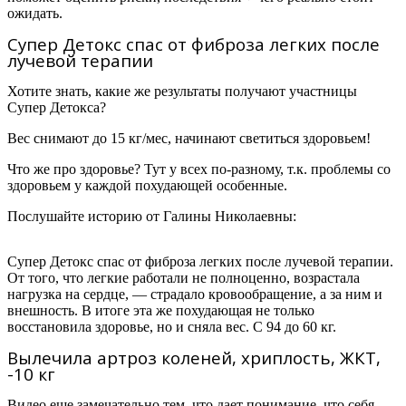
ожидать.
Супер Детокс спас от фиброза легких после
лучевой терапии
Хотите знать, какие же результаты получают участницы
Супер Детокса?
Вес снимают до 15 кг/мес, начинают светиться здоровьем!
Что же про здоровье? Тут у всех по-разному, т.к. проблемы со
здоровьем у каждой похудающей особенные.
Послушайте историю от
Галины Николаевны:
Супер Детокс спас от фиброза легких после лучевой терапии.
От того, что легкие работали не полноценно, возрастала
нагрузка на сердце, — страдало кровообращение, а за ним и
внешность. В итоге эта же похудающая не только
восстановила здоровье, но и сняла вес. С 94 до 60 кг.
Вылечила артроз коленей, хриплость, ЖКТ,
-10 кг
Видео еще замечательно тем, что дает понимание, что себя