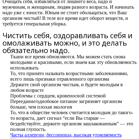
Очищать себя, избавляться от лишнего веса, надо и
мужчинам, и женщинам, людям разного возраста. И начинать
надо уже с юности. Юным не стоит обольщаться, что Ваш
организм чистый! В теле все время идет оборот веществ, и
требуется генеральная уборка.
Чистить себя, оздоравливать себя и
омолаживать можно, и это делать
обязательно надо.
Ткани все время обновляются. Мы можем стать снова
молодыми и красивыми, если знаем как эту обновляемость
использовать
То, что принято называть возрастными заболеваниями,
всего лишь признаки отравленного организма
Держите свой организм чистым, и будете молодым в
любом возрасте
Проблемы с сердцем, кровеносной системой
Переедание/однобокое питание загрязняет организм
больше, чем плохая экология
То, что в обществе человек считается молодым до такого-
то возраста, дает сигнал “если Вы старше —
бездействуйте, держите организм зашлакованным” — это
полная глупость.
Часты аллергии, бессонница, высокая утомляемость