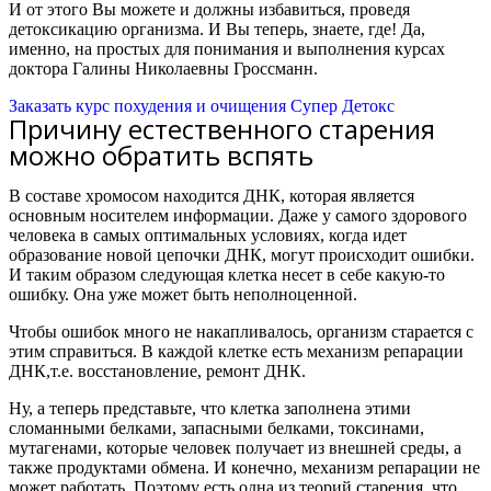
И от этого Вы можете и должны избавиться, проведя
детоксикацию организма. И Вы теперь, знаете, где! Да,
именно, на простых для понимания и выполнения курсах
доктора Галины Николаевны Гроссманн.
Заказать курс похудения и очищения Супер Детокс
Причину естественного старения
можно обратить вспять
В составе хромосом находится ДНК, которая является
основным носителем информации. Даже у самого здорового
человека в самых оптимальных условиях, когда идет
образование новой цепочки ДНК, могут происходит ошибки.
И таким образом следующая клетка несет в себе какую-то
ошибку. Она уже может быть неполноценной.
Чтобы ошибок много не накапливалось, организм старается с
этим справиться. В каждой клетке есть механизм репарации
ДНК,
т.е. восстановление, ремонт ДНК.
Ну, а теперь представьте, что клетка заполнена этими
сломанными белками, запасными белками, токсинами,
мутагенами, которые человек получает из внешней среды, а
также продуктами обмена. И конечно, механизм репарации не
может работать.
Поэтому есть одна из теорий старения, что