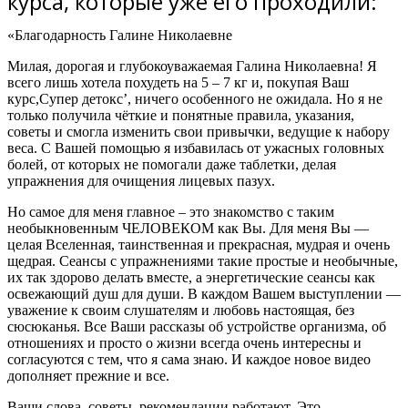
курса, которые уже его проходили:
«Благодарность Галине Николаевне
Милая, дорогая и глубокоуважаемая Галина Николаевна! Я
всего лишь хотела похудеть на 5 – 7 кг и, покупая Ваш
курс,Супер детокс’,
ничего особенного не ожидала
. Но я не
только получила чёткие и понятные правила, указания,
советы и
смогла изменить свои привычки, ведущие к набору
веса.
С Вашей помощью
я избавилась от ужасных головных
болей
, от которых не помогали даже таблетки, делая
упражнения для очищения лицевых пазух.
Но самое для меня главное – это знакомство с таким
необыкновенным ЧЕЛОВЕКОМ как Вы.
Для меня Вы —
целая Вселенная, таинственная и прекрасная, мудрая и очень
щедрая. Сеансы с упражнениями такие простые и необычные,
их так здорово делать вместе, а энергетические сеансы как
освежающий душ для души. В каждом Вашем выступлении —
уважение к своим слушателям и любовь настоящая, без
сюсюканья. Все Ваши рассказы об устройстве организма, об
отношениях и просто о жизни всегда очень интересны и
согласуются с тем, что я сама знаю. И каждое новое видео
дополняет прежние и все.
Ваши слова, советы, рекомендации работают. Это