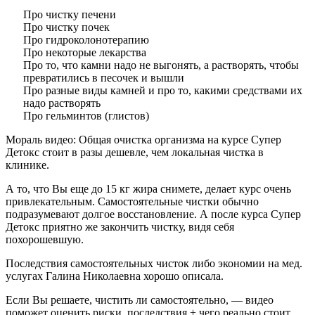
Про чистку печени
Про чистку почек
Про гидроколонотерапию
Про некоторые лекарства
Про то, что камни надо не выгонять, а растворять, чтобы
превратились в песочек и вышли
Про разные виды камней и про то, какими средствами их
надо растворять
Про гельминтов (глистов)
Мораль видео:
Общая очистка организма на курсе Супер
Детокс стоит в разы дешевле, чем локальная чистка в
клинике.
А то, что Вы еще до 15 кг жира снимете, делает курс очень
привлекательным. Самостоятельные чистки обычно
подразумевают долгое восстановление. А после курса Супер
Детокс приятно же закончить чистку, видя себя
похорошевшую.
Последствия самостоятельных чисток либо экономии на мед.
услугах Галина Николаевна хорошо описала.
Если Вы решаете, чистить ли самостоятельно, — видео
поможет оценить риски, последствия + чего реально стоит