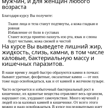
мужчин, и для женщин любого
возраста
Благодаря курсу Вы получите:
Ткани лица и тела станут подтянуты, а кожа гладкая и
ровная
Избавление от боли в суставах
Станет всегда приятно пахнуть изо рта, язык и слюна
будут чистыми, кожа свежей и чистой
На курсе Вы выведете лишний жир,
жидкость, слизь, камни, в том числе
каловые, бактериальную массу и
кишечных паразитов.
В наше время у людей быстро образуются камни в почках:
бывают уратные, фосфатные, оксалатные камни — от них
тоже надо освобождаться, как и от камней в желчном пузыре.
Часто встречается и избыточный бактериальный рост в
кишечнике, их ядовитые вещества отравляют весь организм,
нарушают сон, ухудшают самочувствие. Много мучений у
людей из-за каловых камней в кишечнике. От всего этого
можно и надо освобождаться.
В курсе последовательно идет