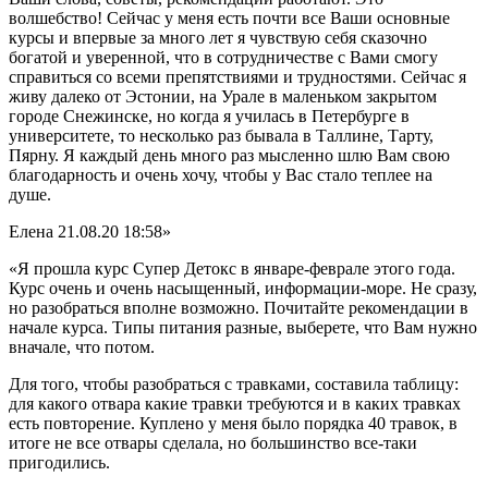
волшебство! Сейчас у меня есть почти все Ваши основные
курсы и впервые за много лет я чувствую себя сказочно
богатой и уверенной, что в сотрудничестве с Вами смогу
справиться со всеми препятствиями и трудностями. Сейчас я
живу далеко от Эстонии, на Урале в маленьком закрытом
городе Снежинске, но когда я училась в Петербурге в
университете, то несколько раз бывала в Таллине, Тарту,
Пярну. Я каждый день много раз мысленно шлю Вам свою
благодарность и очень хочу, чтобы у Вас стало теплее на
душе.
Елена
21.08.20 18:58»
«Я прошла курс Супер Детокс в январе-феврале этого года.
Курс очень и очень насыщенный, информации-море. Не сразу,
но разобраться вполне возможно. Почитайте рекомендации в
начале курса. Типы питания разные, выберете, что Вам нужно
вначале, что потом.
Для того, чтобы разобраться с травками, составила таблицу:
для какого отвара какие травки требуются и в каких травках
есть повторение. Куплено у меня было порядка 40 травок, в
итоге не все отвары сделала, но большинство все-таки
пригодились.