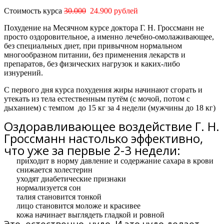
Стоимость курса
30.000
24.900 рублей
Похудение на Месячном курсе доктора Г. Н. Гроссманн не
просто оздоровительное, а именно лечебно-омолаживающее,
без специальных диет, при привычном нормальном
многообразном питании, без применения лекарств и
препаратов, без физических нагрузок и каких-либо
изнурений.
С первого дня курса похудения жиры начинают сгорать и
утекать из тела естественным путём (с мочой, потом с
дыханием) с темпом
до 15 кг за 4 недели
(мужчины
до 18 кг)
Оздоравливающее воздействие Г. Н.
Гроссманн настолько эффективно,
что уже за первые 2-3 недели:
приходит в норму давление и содержание сахара в крови
снижается холестерин
уходят диабетические признаки
нормализуется сон
талия становится тонкой
лицо становится моложе и красивее
кожа начинает выглядеть гладкой и ровной
Это, естественно, чудо. И это чудо делает