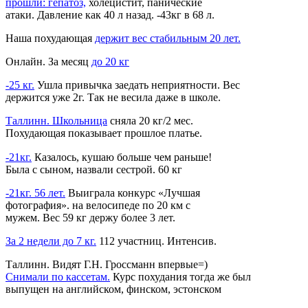
прошли: гепатоз,
холецистит, панические
атаки. Давление как 40 л назад. -43кг в 68 л.
Наша похудающая
держит вес стабильным 20 лет.
Онлайн. За месяц
до 20 кг
-25 кг.
Ушла привычка заедать неприятности. Вес
держится уже 2г. Так не весила даже в школе.
Таллинн. Школьница
сняла 20 кг/2 мес.
Похудающая показывает прошлое платье.
-21кг.
Казалось, кушаю больше чем раньше!
Была с сыном, назвали сестрой. 60 кг
-21кг. 56 лет.
Выиграла конкурс «Лучшая
фотография».
на велосипеде по 20 км
с
мужем. Вес 59 кг держу более 3 лет.
За 2 недели до 7 кг.
112 участниц. Интенсив.
Таллинн. Видят Г.Н. Гроссманн впервые=)
Снимали по кассетам.
Курс похудания тогда же был
выпущен на английском, финском, эстонском