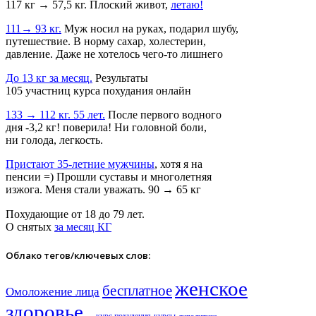
117 кг → 57,5 кг. Плоский живот,
летаю!
111→ 93 кг.
Муж носил на руках, подарил шубу,
путешествие. В норму сахар, холестерин,
давление. Даже не хотелось чего-то лишнего
До 13 кг за месяц
.
Результаты
105 участниц курса похудания онлайн
133 → 112 кг. 55 лет.
После первого водного
дня -3,2 кг! поверила! Ни головной боли,
ни голода, легкость.
Пристают 35-летние мужчины
, хотя я на
пенсии =) Прошли суставы и многолетняя
изжога. Меня стали уважать. 90 → 65 кг
Похудающие от 18 до 79 лет.
О снятых
за месяц КГ
Облако тегов/ключевых слов:
женское
бесплатное
Омоложение лица
здоровье​