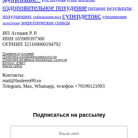
курс похудения
курсы
липолитика
оздоровительное похудение
результаты
питание
супердетокс
похудающих
упражнения
стабилизация веса
энергетические сеансы
холестерин
ИП Агишев Р. Р.
ИНН 165909397360
ОГРНИП 321169000194792
Правила и условия
Политика конфиденциальности
Политика возврата денежных средств
Вопрос ответ
Карта сайта
Контакты:
mail@hudeem99.ru
Telegram, Max, Whatsapp, телефон +79199121093
Подписаться на рассылку