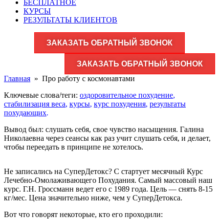
БЕСПЛАТНОЕ
КУРСЫ
РЕЗУЛЬТАТЫ КЛИЕНТОВ
ЗАКАЗАТЬ ОБРАТНЫЙ ЗВОНОК
ЗАКАЗАТЬ ОБРАТНЫЙ ЗВОНОК
Главная
»
Про работу с космонавтами
Ключевые слова/теги:
оздоровительное похудение
,
стабилизация веса
,
курсы
,
курс похудения
,
результаты
похудающих
.
Вывод был: слушать себя, свое чувство насыщения. Галина
Николаевна через сеансы как раз учит слушать себя, и делает,
чтобы переедать в принципе не хотелось.
Не записались на СуперДетокс? С
стартует
месячный Курс
Лечебно-Омолаживающего Похудания
. Самый массовый наш
курс. Г.Н. Гроссманн ведет его с 1989 года. Цель — снять 8-15
кг/мес. Цена значительно ниже, чем у СуперДетокса.
Вот что говорят некоторые, кто его проходили: