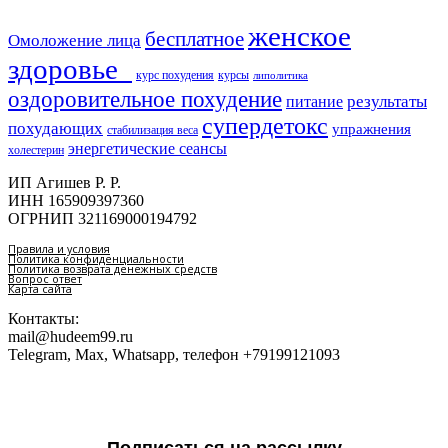
женское
бесплатное
Омоложение лица
здоровье​
курс похудения
курсы
липолитика
оздоровительное похудение
результаты
питание
супердетокс
похудающих
упражнения
стабилизация веса
энергетические сеансы
холестерин
ИП Агишев Р. Р.
ИНН 165909397360
ОГРНИП 321169000194792
Правила и условия
Политика конфиденциальности
Политика возврата денежных средств
Вопрос ответ
Карта сайта
Контакты:
mail@hudeem99.ru
Telegram, Max, Whatsapp, телефон +79199121093