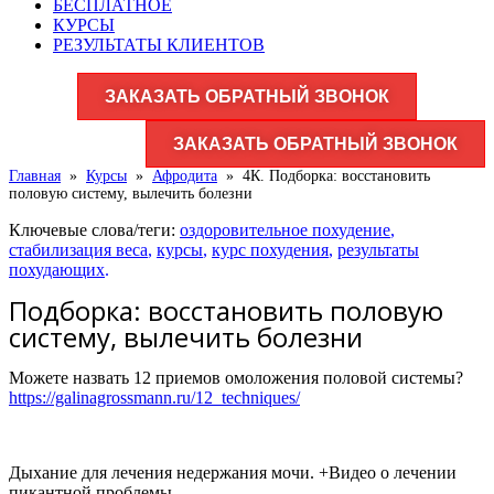
БЕСПЛАТНОЕ
КУРСЫ
РЕЗУЛЬТАТЫ КЛИЕНТОВ
ЗАКАЗАТЬ ОБРАТНЫЙ ЗВОНОК
ЗАКАЗАТЬ ОБРАТНЫЙ ЗВОНОК
Главная
»
Курсы
»
Афродита
»
4К. Подборка: восстановить
половую систему, вылечить болезни
Ключевые слова/теги:
оздоровительное похудение
,
стабилизация веса
,
курсы
,
курс похудения
,
результаты
похудающих
.
Подборка: восстановить половую
систему, вылечить болезни
Можете назвать 12 приемов омоложения половой системы?
https://galinagrossmann.ru/12_techniques/
Дыхание для лечения недержания мочи. +Видео о лечении
пикантной проблемы