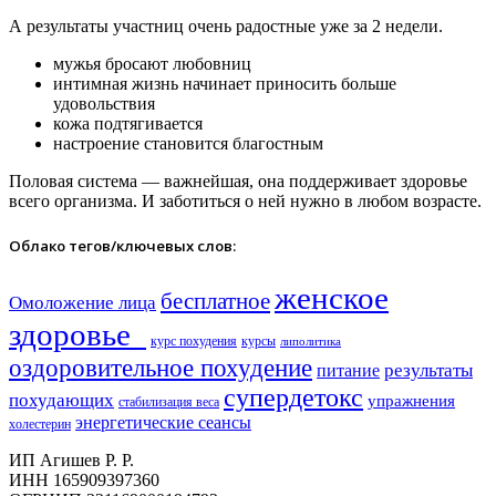
А результаты участниц очень радостные уже за 2 недели.
мужья бросают любовниц
интимная жизнь начинает приносить больше
удовольствия
кожа подтягивается
настроение становится благостным
Половая система — важнейшая, она поддерживает здоровье
всего организма. И заботиться о ней нужно в любом возрасте.
Облако тегов/ключевых слов:
женское
бесплатное
Омоложение лица
здоровье​
курс похудения
курсы
липолитика
оздоровительное похудение
результаты
питание
супердетокс
похудающих
упражнения
стабилизация веса
энергетические сеансы
холестерин
ИП Агишев Р. Р.
ИНН 165909397360