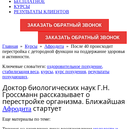
БЕСПЛАТНОЕ
КУРСЫ
РЕЗУЛЬТАТЫ КЛИЕНТОВ
ЗАКАЗАТЬ ОБРАТНЫЙ ЗВОНОК
ЗАКАЗАТЬ ОБРАТНЫЙ ЗВОНОК
Главная
»
Курсы
»
Афродита
»
После 40 происходит
перестройка с детородной функции на поддержание здоровья
и активности.
Ключевые слова/теги:
оздоровительное похудение
,
стабилизация веса
,
курсы
,
курс похудения
,
результаты
похудающих
.
Доктор биологических наук Г.Н.
Гроссманн рассказывает о
перестройке организма. Ближайшая
стартует
Афродита
Еще материалы по теме:
Тренинг на оживление лица: восстановление
молодости и