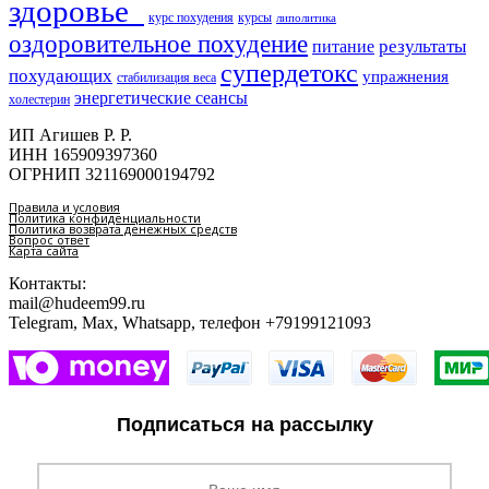
здоровье​
курс похудения
курсы
липолитика
оздоровительное похудение
результаты
питание
супердетокс
похудающих
упражнения
стабилизация веса
энергетические сеансы
холестерин
ИП Агишев Р. Р.
ИНН 165909397360
ОГРНИП 321169000194792
Правила и условия
Политика конфиденциальности
Политика возврата денежных средств
Вопрос ответ
Карта сайта
Контакты:
mail@hudeem99.ru
Telegram, Max, Whatsapp, телефон +79199121093
Подписаться на рассылку