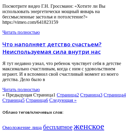
Посмотрите видео Г.Н. Гроссманн: «Хотите ли Вы
использовать энергетически мощный январь на
бессмысленные застолья и потолстение?»
https://vimeo.com/641823159
Читать полностью
Что наполняет детство счастьем?
Неиспользуемая сила внутри нас
Я тут недавно узнал, что ребенок чувствует себя в детстве
максимально счастливым, когда с ним с удовольствием
играют. И я вспомнил свой счастливый момент из моего
детства. Дело было в
Читать полностью
« Предыдущая
Страница
1
Страница
2
Страница
3
Страница
4
Страница
5
Страница
6
Следующая »
Облако тегов/ключевых слов:
женское
бесплатное
Омоложение лица