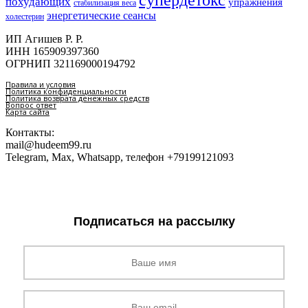
супердетокс
похудающих
упражнения
стабилизация веса
энергетические сеансы
холестерин
ИП Агишев Р. Р.
ИНН 165909397360
ОГРНИП 321169000194792
Правила и условия
Политика конфиденциальности
Политика возврата денежных средств
Вопрос ответ
Карта сайта
Контакты:
mail@hudeem99.ru
Telegram, Max, Whatsapp, телефон +79199121093
Подписаться на рассылку