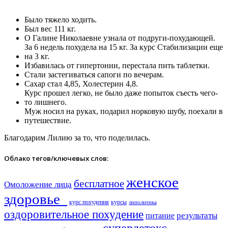
Было тяжело ходить.
Был вес 111 кг.
О Галине Николаевне узнала от подруги-похудающей.
За 6 недель похудела на 15 кг. За курс Стабилизации еще
на 3 кг.
Избавилась от гипертонии, перестала пить таблетки.
Стали застегиваться сапоги по вечерам.
Сахар стал 4,85, Холестерин 4,8.
Курс прошел легко, не было даже попыток съесть чего-
то лишнего.
Муж носил на руках, подарил норковую шубу, поехали в
путешествие.
Благодарим Лилию за то, что поделилась.
Облако тегов/ключевых слов:
женское
бесплатное
Омоложение лица
здоровье​
курс похудения
курсы
липолитика
оздоровительное похудение
результаты
питание