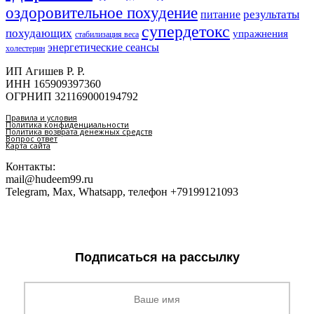
оздоровительное похудение
результаты
питание
супердетокс
похудающих
упражнения
стабилизация веса
энергетические сеансы
холестерин
ИП Агишев Р. Р.
ИНН 165909397360
ОГРНИП 321169000194792
Правила и условия
Политика конфиденциальности
Политика возврата денежных средств
Вопрос ответ
Карта сайта
Контакты:
mail@hudeem99.ru
Telegram, Max, Whatsapp, телефон +79199121093
Подписаться на рассылку