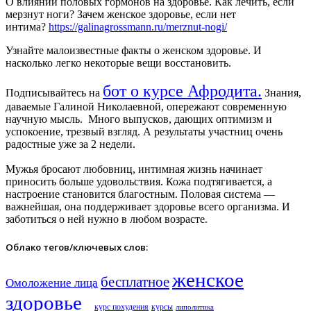
О влиянии половых гормонов на здоровье. Как лечить, если
мерзнут ноги? Зачем женское здоровье, если нет
интима?
https://galinagrossmann.ru/merznut-nogi/
Узнайте малоизвестные факты о женском здоровье. И
насколько легко некоторые вещи восстановить.
бот о курсе Афродита.
Подписывайтесь на
Знания,
даваемые Галиной Николаевной, опережают современную
научную мысль. Много выпусков, дающих оптимизм и
успокоение, трезвый взгляд. А результаты участниц очень
радостные уже за 2 недели.
Мужья бросают любовниц, интимная жизнь начинает
приносить больше удовольствия. Кожа подтягивается, а
настроение становится благостным. Половая система —
важнейшая, она поддерживает здоровье всего организма. И
заботиться о ней нужно в любом возрасте.
Облако тегов/ключевых слов:
женское
бесплатное
Омоложение лица
здоровье​
курс похудения
курсы
липолитика