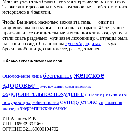
Многие участники были очень заинтересованы в этой теме.
Также заинтересованы в мужском здоровье — об этом много
материалов в 4 занятии.
Чтобы Вы знали, насколько важна эта тема, — опыт из
индивидуального курса — он и она в возрасте 47 лет, у нее
произошли все отрицательные изменения климакса, супруги
стали спать раздельно, муж завел любовницу. Ситуация была
на грани развода. Она прошла
курс «Афродита»
— муж
бросил любовницу, спят вместе, развод отменен.
Облако тегов/ключевых слов:
женское
бесплатное
Омоложение лица
здоровье​
курс похудения
курсы
липолитика
оздоровительное похудение
результаты
питание
супердетокс
похудающих
упражнения
стабилизация веса
энергетические сеансы
холестерин
ИП Агишев Р. Р.
ИНН 165909397360
ОГРНИП 321169000194792