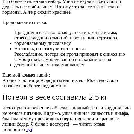
Его более медленный набор. Многие научатся без усилий
держать вес стабильным. Потому что за все это отвечают
гормоны. А жир сходит красивее.
Продолжение списка:
Праздничные застолья могут вести к конфликтам,
стрессу, заеданию эмоций, накоплению кортизола,
гормональному дисбалансу
Алкоголь, он стимулирует аппетит
Расслабление, потеря контроля приводят к снижению
самооценки, самобичеванию и наказанию себя
дополнительным закармливанием
Еще мой комментарий:
А одна участница Афродиты написала: «Моё тело стало
значительно более подтянутым.
Потеря в весе составила 2,5 кг
и это при том, что я не соблюдала водный день и кардинально
не меняла питание. Видимо, ушла лишняя жидкость и лимфа,
благодаря чему проявились очертания талии и красивые
линии бедер. Я была в восторге!» — читать отзыв
полностью
тут
.