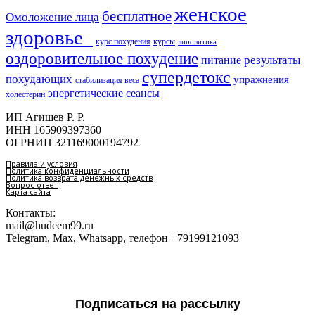
женское
бесплатное
Омоложение лица
здоровье​
курс похудения
курсы
липолитика
оздоровительное похудение
результаты
питание
супердетокс
похудающих
упражнения
стабилизация веса
энергетические сеансы
холестерин
ИП Агишев Р. Р.
ИНН 165909397360
ОГРНИП 321169000194792
Правила и условия
Политика конфиденциальности
Политика возврата денежных средств
Вопрос ответ
Карта сайта
Контакты:
mail@hudeem99.ru
Telegram, Max, Whatsapp, телефон +79199121093
Подписаться на рассылку