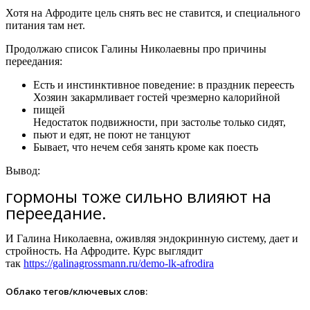
Хотя на Афродите цель снять вес не ставится, и специального
питания там нет.
Продолжаю список Галины Николаевны про причины
переедания:
Есть и инстинктивное поведение: в праздник переесть
Хозяин закармливает гостей чрезмерно калорийной
пищей
Недостаток подвижности, при застолье только сидят,
пьют и едят, не поют не танцуют
Бывает, что нечем себя занять кроме как поесть
Вывод:
гормоны тоже сильно влияют на
переедание.
И Галина Николаевна, оживляя эндокринную систему, дает и
стройность. На Афродите. Курс выглядит
так
https://galinagrossmann.ru/demo-lk-afrodira
Облако тегов/ключевых слов: