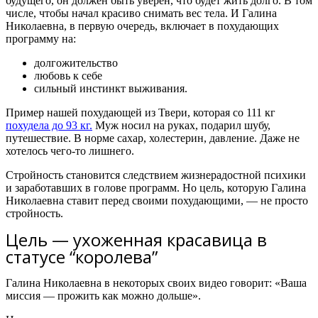
будущего, он должен быть уверен, что будет жить долго. В том
числе, чтобы начал красиво снимать вес тела. И Галина
Николаевна, в первую очередь, включает в похудающих
программу на:
долгожительство
любовь к себе
сильный инстинкт выживания.
Пример нашей похудающей из Твери, которая со 111 кг
похудела до 93 кг.
Муж носил на руках, подарил шубу,
путешествие. В норме сахар, холестерин, давление. Даже не
хотелось чего-то лишнего.
Стройность становится следствием жизнерадостной психики
и заработавших в голове программ. Но цель, которую Галина
Николаевна ставит перед своими похудающими, — не просто
стройность.
Цель — ухоженная красавица в
статусе “королева”
Галина Николаевна в некоторых своих видео говорит: «Ваша
миссия — прожить как можно дольше».