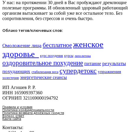
У нас: на протяжении 30 дней в Вас пробуждают дремлющие
полезные программы. И обновленный здоровый работающий
организм вытаскивает за собой уже все остальное тело. Без
сопротивления, без стрессов и очень быстро.
Облако тегов/ключевых слов:
женское
бесплатное
Омоложение лица
здоровье​
курс похудения
курсы
липолитика
оздоровительное похудение
результаты
питание
супердетокс
похудающих
упражнения
стабилизация веса
энергетические сеансы
холестерин
ИП Агишев Р. Р.
ИНН 165909397360
ОГРНИП 321169000194792
Правила и условия
Политика конфиденциальности
Политика возврата денежных средств
Вопрос ответ
Карта сайта
Контакты: