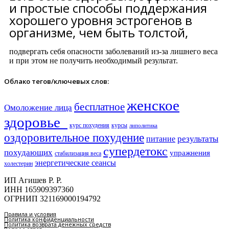
и простые способы поддержания
хорошего уровня эстрогенов в
организме, чем быть толстой,
подвергать себя опасности заболеваний из-за лишнего веса
и при этом не получить необходимый результат.
Облако тегов/ключевых слов:
женское
бесплатное
Омоложение лица
здоровье​
курс похудения
курсы
липолитика
оздоровительное похудение
результаты
питание
супердетокс
похудающих
упражнения
стабилизация веса
энергетические сеансы
холестерин
ИП Агишев Р. Р.
ИНН 165909397360
ОГРНИП 321169000194792
Правила и условия
Политика конфиденциальности
Политика возврата денежных средств