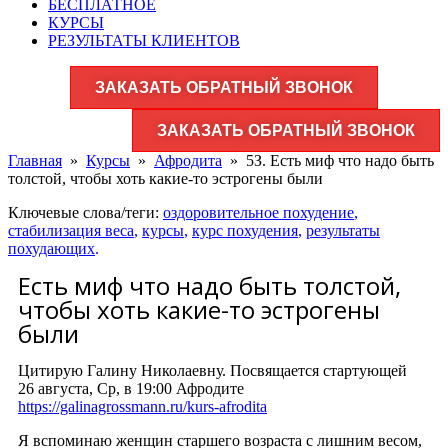
БЕСПЛАТНОЕ
КУРСЫ
РЕЗУЛЬТАТЫ КЛИЕНТОВ
ЗАКАЗАТЬ ОБРАТНЫЙ ЗВОНОК
ЗАКАЗАТЬ ОБРАТНЫЙ ЗВОНОК
Главная
»
Курсы
»
Афродита
»
5З. Есть миф что надо быть
толстой, чтобы хоть какие-то эстрогены были
Ключевые слова/теги:
оздоровительное похудение
,
стабилизация веса
,
курсы
,
курс похудения
,
результаты
похудающих
.
Есть миф что надо быть толстой,
чтобы хоть какие-то эстрогены
были
Цитирую Галину Николаевну. Посвящается стартующей
26 августа, Ср, в 19:00 Афродите
https://galinagrossmann.ru/kurs-afrodita
Я вспоминаю женщин старшего возраста с лишним весом,