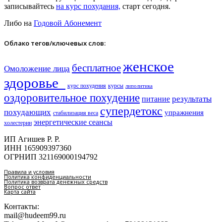
записывайтесь
на курс похудания,
старт сегодня.
Либо на
Годовой Абонемент
Облако тегов/ключевых слов:
женское
бесплатное
Омоложение лица
здоровье​
курс похудения
курсы
липолитика
оздоровительное похудение
результаты
питание
супердетокс
похудающих
упражнения
стабилизация веса
энергетические сеансы
холестерин
ИП Агишев Р. Р.
ИНН 165909397360
ОГРНИП 321169000194792
Правила и условия
Политика конфиденциальности
Политика возврата денежных средств
Вопрос ответ
Карта сайта
Контакты:
mail@hudeem99.ru