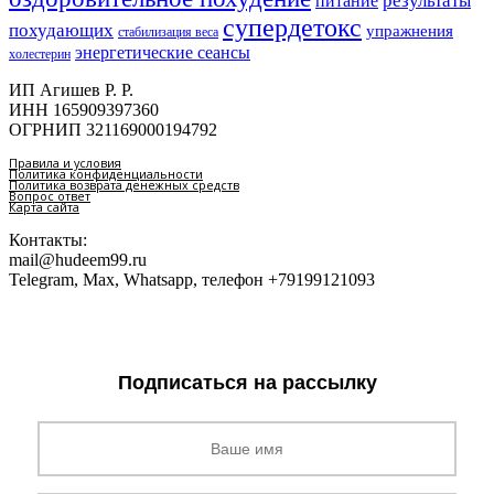
результаты
питание
супердетокс
похудающих
упражнения
стабилизация веса
энергетические сеансы
холестерин
ИП Агишев Р. Р.
ИНН 165909397360
ОГРНИП 321169000194792
Правила и условия
Политика конфиденциальности
Политика возврата денежных средств
Вопрос ответ
Карта сайта
Контакты:
mail@hudeem99.ru
Telegram, Max, Whatsapp, телефон +79199121093
Подписаться на рассылку