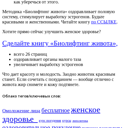
как уберечься от этого.
Методика «Биолифтинг живота» оздоравливает половую
систему, стимулирует выработку эстрогенов. Будьте
красивыми и женственными. Читайте книгу
по ССЫЛКЕ
.
Хотите прямо сейчас улучшить женское здоровье?
Сделайте книгу «Биолифтинг живота»,
всего 26 страниц
оздоравливает органы малого таза
увеличивает выработку эстрогенов
Что дает красоту и молодость. Заодно животик красивым
станет. Если сочетать с похуданием — вообще отлично с
живота жир снимете и кожу подтянете.
Облако тегов/ключевых слов:
женское
бесплатное
Омоложение лица
здоровье​
курс похудения
курсы
липолитика
оздоровительное похудение