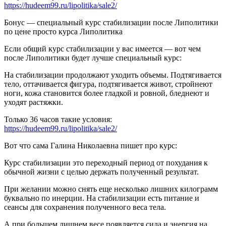
https://hudeem99.ru/lipolitika/sale2/
Бонус — специальный курс стабилизации
после Липолитики
по цене просто курса Липолитика
Если общий курс стабилизации у вас имеется —
вот чем
после Липолитики будет лучше специальный курс:
На стабилизации продолжают уходить объемы. Подтягивается
тело, оттачивается фигура, подтягивается живот, стройнеют
ноги, кожа становится более гладкой и ровной, бледнеют и
уходят растяжки.
Только 36 часов такие условия:
https://hudeem99.ru/lipolitika/sale2/
Вот что сама Галина Николаевна пишет про курс:
Курс стабилизации это переходный период от похудания к
обычной жизни с целью держать полученный результат.
При желании можно снять еще несколько лишних килограмм
буквально по инерции. На стабилизации есть питание и
сеансы для сохранения полученного веса тела.
А при большем лишнем весе появляется сила и энергия на