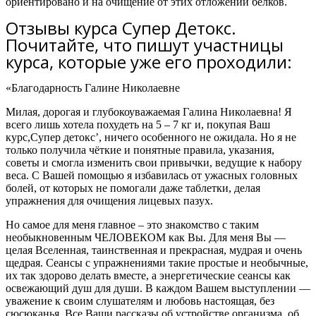
ориентировано и на очищение от этих отложений белков.
Отзывы курса Супер Детокс.
Почитайте, что пишут участницы
курса, которые уже его проходили:
«Благодарность Галине Николаевне
Милая, дорогая и глубокоуважаемая Галина Николаевна! Я
всего лишь хотела похудеть на 5 – 7 кг и, покупая Ваш
курс,Супер детокс’,
ничего особенного не ожидала
. Но я не
только получила чёткие и понятные правила, указания,
советы и
смогла изменить свои привычки, ведущие к набору
веса.
С Вашей помощью
я избавилась от ужасных головных
болей
, от которых не помогали даже таблетки, делая
упражнения для очищения лицевых пазух.
Но самое для меня главное – это знакомство с таким
необыкновенным ЧЕЛОВЕКОМ как Вы.
Для меня Вы —
целая Вселенная, таинственная и прекрасная, мудрая и очень
щедрая. Сеансы с упражнениями такие простые и необычные,
их так здорово делать вместе, а энергетические сеансы как
освежающий душ для души. В каждом Вашем выступлении —
уважение к своим слушателям и любовь настоящая, без
сюсюканья. Все Ваши рассказы об устройстве организма, об