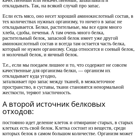
качественный или некачественный, захватывать и
откладывать.
Так, на всякий случай про запас.
Если есть мясо, оно несет хороший аминокислотный состав, в
тех количествах нужных организму, то ничего в запас не
откладывается. Белки, растительные, мы все едим много
хлеба, сдобы, печенья. А там очень много белка,
растительный белок, запасной белок имеет уже другой
аминокислотный состав и всегда там остается часть белка,
который не нужен организму. Сюда относится и соевый белок,
и молочный белок, и яичный белок.
Т.е.,
если мы поедаем лишнее и то, что содержит не совсем
качественные для организма белки, — организм их
откладывает куда угодно,
заталкивает про запас между тканей, в межклеточное
пространство, в суставы, ткани становятся ненормальной
жесткости, теряют эластичность.
А второй источник белковых
отходов:
постоянно идет деление клеток и отмирание старых, в старых
клетках есть свой белок. Клетка состоит из веществ, среди
которых белок в самом большом количестве. Организм может