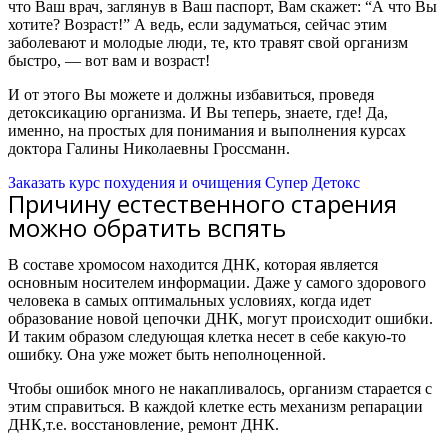
что Ваш врач, заглянув в Ваш паспорт, Вам скажет: “А что Вы
хотите? Возраст!” А ведь, если задуматься, сейчас этим
заболевают и молодые люди, те, кто травят свой организм
быстро, — вот вам и возраст!
И от этого Вы можете и должны избавиться, проведя
детоксикацию организма. И Вы теперь, знаете, где! Да,
именно, на простых для понимания и выполнения курсах
доктора Галины Николаевны Гроссманн.
Заказать курс похудения и очищения Супер Детокс
Причину естественного старения
можно обратить вспять
В составе хромосом находится ДНК, которая является
основным носителем информации. Даже у самого здорового
человека в самых оптимальных условиях, когда идет
образование новой цепочки ДНК, могут происходит ошибки.
И таким образом следующая клетка несет в себе какую-то
ошибку. Она уже может быть неполноценной.
Чтобы ошибок много не накапливалось, организм старается с
этим справиться. В каждой клетке есть механизм репарации
ДНК,
т.е. восстановление, ремонт ДНК.