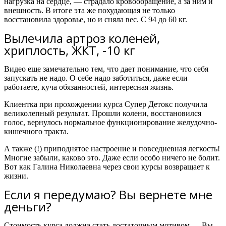
нагрузка на сердце, — страдало кровообращение, а за ним и
внешность. В итоге эта же похудающая не только
восстановила здоровье, но и сняла вес. С 94 до 60 кг.
Вылечила артроз коленей,
хриплость, ЖКТ, -10 кг
Видео еще замечательно тем, что дает понимание, что себя
запускать не надо. О себе надо заботиться, даже если
работаете, куча обязанностей, интересная жизнь.
Клиентка при прохождении курса Супер Детокс получила
великолепный результат. Прошли колени, восстановился
голос, вернулось нормальное функционирование желудочно-
кишечного тракта.
А также (!) приподнятое настроение и повседневная легкость!
Многие забыли, каково это. Даже если особо ничего не болит.
Вот как Галина Николаевна через свои курсы возвращает к
жизни.
Если я передумаю? Вы вернете мне
деньги?
Стоимость курса должна стать достаточным мотивом — Вы