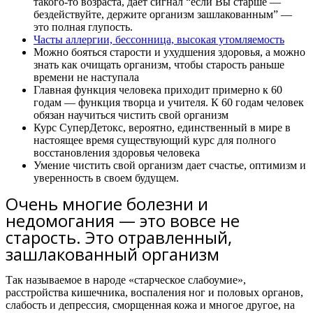
такого-то возраста, дает сигнал “если Вы старше —
бездействуйте, держите организм зашлакованным” —
это полная глупость.
Часты аллергии, бессонница, высокая утомляемость
Можно бояться старости и ухудшения здоровья, а можно
знать как очищать организм, чтобы старость раньше
времени не наступала
Главная функция человека приходит примерно к 60
годам — функция творца и учителя. К 60 годам человек
обязан научиться чистить свой организм
Курс СуперДетокс, вероятно, единственный в мире в
настоящее время существующий курс для полного
восстановления здоровья человека
Умение чистить свой организм дает счастье, оптимизм и
уверенность в своем будущем.
Очень многие болезни и
недомогания — это вовсе не
старость. Это отравленный,
зашлакованный организм
Так называемое в народе «старческое слабоумие»,
расстройства кишечника, воспаления ног и половых органов,
слабость и депрессия, сморщенная кожа и многое другое, на