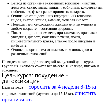
Вывод из организма экзогенных токсинов: никотин,
алкоголь, сахар, инсектициды, гербициды, консерванты,
побочные эффекты ранее принятых лекарств.
Очищение от эндогенных (внутренних) токсинов:
индол, скатол, этанол, аммиак, мочевая кислота.
Подходит для омоложения женщинам и мужчинам в
любом возрасте и состоянии здоровья.
Показано при лишнем весе, при климаксе, признаках
увядания, диабете, болезнях печени, почек,
пищеварительного тракта, а также после инсульта и
инфаркта.
Очищение организма от шлаков, токсинов, ядов и
различных отложений.
На видео записи: идёт последний выпускной день курса.
Группа из 9 человек сожгла все вместе
91 кг жира
, шлаков и
токсинов.
Цель курса: похудение +
детоксикация
сбросить за 4 недели 8-15 кг
Цель детокса —
очистить
жировых отложений (мужчины до 17-18 кг),
организм от: