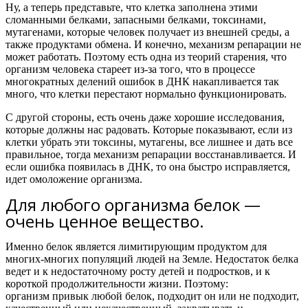
Ну, а теперь представьте, что клетка заполнена этими
сломанными белками, запасными белками, токсинами,
мутагенами, которые человек получает из внешней среды, а
также продуктами обмена. И конечно, механизм репарации не
может работать.
Поэтому есть одна из теорий старения, что
организм человека стареет из-за того, что в процессе
многократных делений ошибок в ДНК накапливается так
много, что клетки перестают нормально функционировать.
С другой стороны, есть очень даже хорошие исследования,
которые должны нас радовать. Которые показывают, если из
клетки убрать эти токсины, мутагены, все лишнее и дать все
правильное, тогда механизм репарации восстанавливается. И
если ошибка появилась в ДНК, то она быстро исправляется,
идет омоложение организма.
Для любого организма белок —
очень ценное вещество.
Именно белок является лимитирующим продуктом для
многих-многих популяций людей на Земле. Недостаток белка
ведет и к недостаточному росту детей и подростков, и к
короткой продолжительности жизни. Поэтому:
организм привык любой белок, подходит он или не подходит,