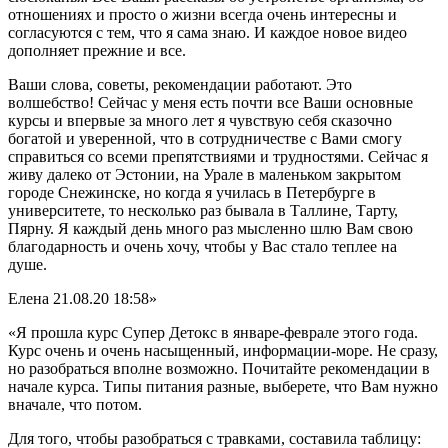
отношениях и просто о жизни всегда очень интересны и
согласуются с тем, что я сама знаю. И каждое новое видео
дополняет прежние и все.
Ваши слова, советы, рекомендации работают. Это
волшебство! Сейчас у меня есть почти все Ваши основные
курсы и впервые за много лет я чувствую себя сказочно
богатой и уверенной, что в сотрудничестве с Вами смогу
справиться со всеми препятствиями и трудностями. Сейчас я
живу далеко от Эстонии, на Урале в маленьком закрытом
городе Снежинске, но когда я училась в Петербурге в
университете, то несколько раз бывала в Таллине, Тарту,
Пярну. Я каждый день много раз мысленно шлю Вам свою
благодарность и очень хочу, чтобы у Вас стало теплее на
душе.
Елена
21.08.20 18:58»
«Я прошла курс Супер Детокс в январе-феврале этого года.
Курс очень и очень насыщенный, информации-море. Не сразу,
но разобраться вполне возможно. Почитайте рекомендации в
начале курса. Типы питания разные, выберете, что Вам нужно
вначале, что потом.
Для того, чтобы разобраться с травками, составила таблицу: