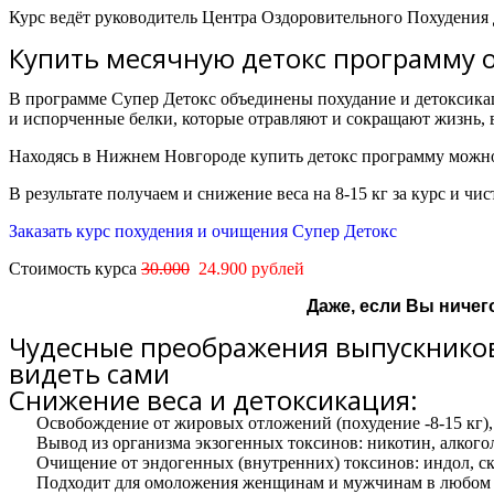
Курс ведёт руководитель Центра Оздоровительного Похудения 
Купить месячную детокс программу 
В программе Супер Детокс объединены похудание и детоксика
и испорченные белки, которые отравляют и сокращают жизнь,
Находясь в Нижнем Новгороде к
упить детокс программу можн
В результате получаем и снижение веса на 8-15 кг за курс и 
Заказать курс похудения и очищения Супер Детокс
Стоимость курса
30.000
24.900 рублей
Даже, если Вы ничег
Чудесные преображения выпускников
видеть сами
Снижение веса и детоксикация:
Освобождение от жировых отложений (похудение -8-15 кг), 
Вывод из организма экзогенных токсинов: никотин, алкого
Очищение от эндогенных (внутренних) токсинов: индол, ска
Подходит для омоложения женщинам и мужчинам в любом во