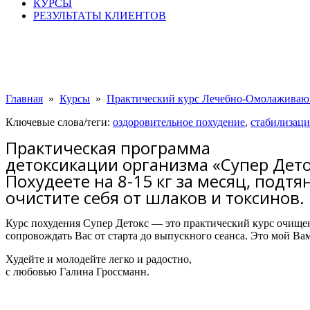
КУРСЫ
РЕЗУЛЬТАТЫ КЛИЕНТОВ
Главная
»
Курсы
»
Практический курс Лечебно-Омолаживаю
Ключевые слова/теги:
оздоровительное похудение
,
стабилизаци
Практическая программа
детоксикации организма «Супер Дето
Похудеете на 8-15 кг за месяц, подтя
очистите себя от шлаков и токсинов.
Курс похудения Супер Детокс — это практический курс очищени
сопровождать Вас от старта до выпускного сеанса. Это мой Ва
Худейте и молодейте легко и радостно,
с любовью Галина Гроссманн.