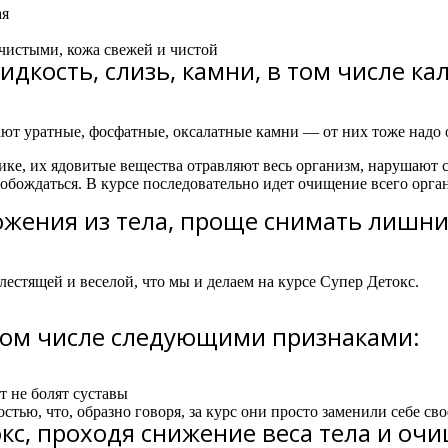
ая
 чистыми, кожа свежей и чистой
дкость, слизь, камни, в том числе ка
ают уратные, фосфатные, оксалатные камни — от них тоже надо 
ике, их ядовитые вещества отравляют весь организм, нарушают 
обождаться.
В курсе последовательно идет очищение всего орга
жения из тела, проще снимать лишни
блестящей и веселой, что мы и делаем на курсе Супер Детокс.
 том числе следующими признаками:
т не болят суставы
тью, что, образно говоря, за курс они просто заменили себе своё
окс, проходя снижение веса тела и оч