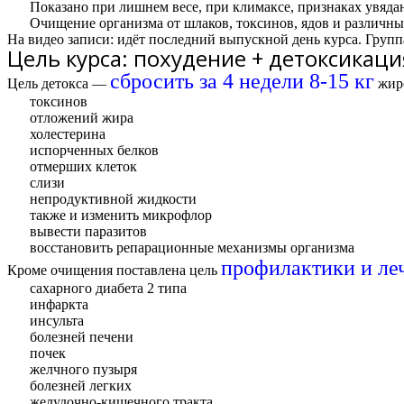
Показано при лишнем весе, при климаксе, признаках увядани
Очищение организма от шлаков, токсинов, ядов и различн
На видео записи: идёт последний выпускной день курса. Группа
Цель курса: похудение + детоксикаци
сбросить за 4 недели 8-15 кг
Цель детокса —
жиро
токсинов
отложений жира
холестерина
испорченных белков
отмерших клеток
слизи
непродуктивной жидкости
также и изменить микрофлор
вывести паразитов
восстановить репарационные механизмы организма
профилактики и ле
Кроме очищения поставлена цель
сахарного диабета 2 типа
инфаркта
инсульта
болезней печени
почек
желчного пузыря
болезней легких
желудочно-кишечного тракта