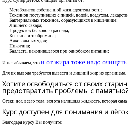
Курс Супер Детокс очищает организм от:
Метаболитов собственной жизнедеятельности;
Токсинов поступивших с пищей, водой, воздухом, лекарств
Бактериальных токсинов, образующихся в кишечнике;
Лишнего сахара;
Продуктов белкового распада;
Кофеина и теобромина;
Алкогольных ядов;
Никотина;
Балласта, накопившегося при однобоком питании;
и от жира тоже надо очищать
И не забываем, что
Для их вывода требуется вывести и лишний жир из организма.
Хотите освободиться от своих стари
предотвратить проблемы с памятью
Отеки ног, всего тела, вся эта излишняя жидкость, которая сам
Курс доступен для понимания и лёго
Благодаря курсу Вы получите: