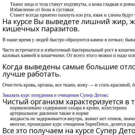
Ткани лица и тела станут подтянуты, а кожа гладкая и ровн
Избавление от боли в суставах
Станет всегда приятно пахнуть изо рта, язык и слюна будут
На курсе Вы выведете лишний жир, жи
кишечных паразитов.
В наше время у людей быстро образуются камни в почках: быв
Часто встречается и избыточный бактериальный рост в кишечн
каловых камней в кишечнике. От всего этого можно и надо осв
Когда выведены самые большие отло
лучше работать.
Очистить кровь, органы, все ткани, кожу — и стать красивой, 
Заказать курс похудения и очищения Супер Детокс
Чистый организм характеризуется в
нормализовано содержание сахара в крови, холестерина
артериальное давление также в норме
жидкость не задерживается внутри, значит нет отеков, значи
многие, прошедшие курс очищения SuperDetox, делятся радос
Все это получаем на курсе Супер Дет