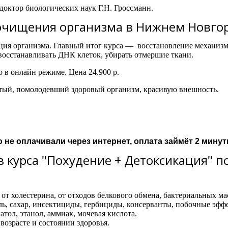
доктор биологических наук Г.Н. Гроссманн.
очищения организма в Нижнем Новго
ция организма.
Главный итог курса — восстановление механизм
восстанавливать ДНК клеток,
убирать отмершие ткани.
о в
онлайн режиме. Цена 24.900 р.
чистый, помолодевший здоровый организм, красивую внешность.
о не оплачивали через интернет, оплата займёт 2 минут
 курса "Похудение + Детоксикация" п
от холестерина, от отходов белкового обмена, бактериальных ма
ль, сахар, инсектициды, гербициды, консерванты, побочные эфф
тол, этанол, аммиак, мочевая кислота.
зрасте и состоянии здоровья.