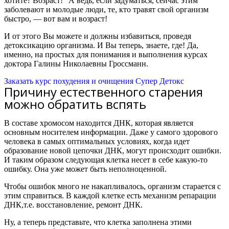
хотите? Возраст!” А ведь, если задуматься, сейчас этим
заболевают и молодые люди, те, кто травят свой организм
быстро, — вот вам и возраст!
И от этого Вы можете и должны избавиться, проведя
детоксикацию организма. И Вы теперь, знаете, где! Да,
именно, на простых для понимания и выполнения курсах
доктора Галины Николаевны Гроссманн.
Заказать курс похудения и очищения Супер Детокс
Причину естественного старения
можно обратить вспять
В составе хромосом находится ДНК, которая является
основным носителем информации. Даже у самого здорового
человека в самых оптимальных условиях, когда идет
образование новой цепочки ДНК, могут происходит ошибки.
И таким образом следующая клетка несет в себе какую-то
ошибку. Она уже может быть неполноценной.
Чтобы ошибок много не накапливалось, организм старается с
этим справиться. В каждой клетке есть механизм репарации
ДНК,
т.е. восстановление, ремонт ДНК.
Ну, а теперь представьте, что клетка заполнена этими