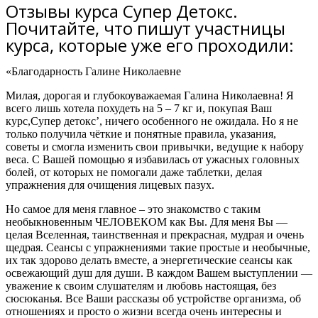
Отзывы курса Супер Детокс.
Почитайте, что пишут участницы
курса, которые уже его проходили:
«Благодарность Галине Николаевне
Милая, дорогая и глубокоуважаемая Галина Николаевна! Я
всего лишь хотела похудеть на 5 – 7 кг и, покупая Ваш
курс,Супер детокс’,
ничего особенного не ожидала
. Но я не
только получила чёткие и понятные правила, указания,
советы и
смогла изменить свои привычки, ведущие к набору
веса.
С Вашей помощью
я избавилась от ужасных головных
болей
, от которых не помогали даже таблетки, делая
упражнения для очищения лицевых пазух.
Но самое для меня главное – это знакомство с таким
необыкновенным ЧЕЛОВЕКОМ как Вы.
Для меня Вы —
целая Вселенная, таинственная и прекрасная, мудрая и очень
щедрая. Сеансы с упражнениями такие простые и необычные,
их так здорово делать вместе, а энергетические сеансы как
освежающий душ для души. В каждом Вашем выступлении —
уважение к своим слушателям и любовь настоящая, без
сюсюканья. Все Ваши рассказы об устройстве организма, об
отношениях и просто о жизни всегда очень интересны и