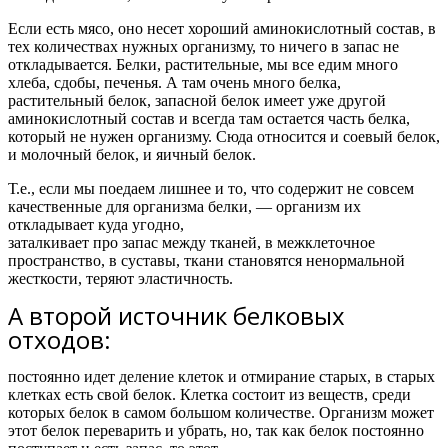
Если есть мясо, оно несет хороший аминокислотный состав, в
тех количествах нужных организму, то ничего в запас не
откладывается. Белки, растительные, мы все едим много
хлеба, сдобы, печенья. А там очень много белка,
растительный белок, запасной белок имеет уже другой
аминокислотный состав и всегда там остается часть белка,
который не нужен организму. Сюда относится и соевый белок,
и молочный белок, и яичный белок.
Т.е.,
если мы поедаем лишнее и то, что содержит не совсем
качественные для организма белки, — организм их
откладывает куда угодно,
заталкивает про запас между тканей, в межклеточное
пространство, в суставы, ткани становятся ненормальной
жесткости, теряют эластичность.
А второй источник белковых
отходов:
постоянно идет деление клеток и отмирание старых, в старых
клетках есть свой белок. Клетка состоит из веществ, среди
которых белок в самом большом количестве. Организм может
этот белок переварить и убрать, но, так как белок постоянно