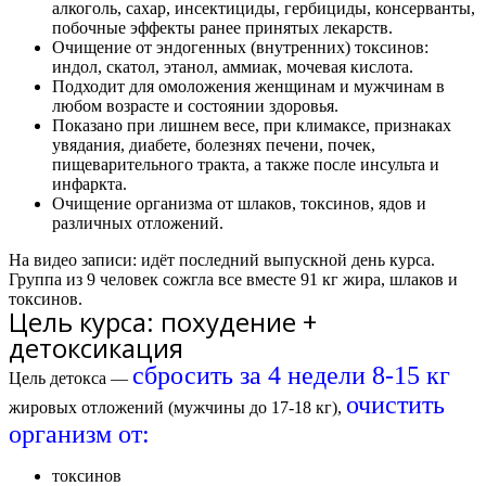
алкоголь, сахар, инсектициды, гербициды, консерванты,
побочные эффекты ранее принятых лекарств.
Очищение от эндогенных (внутренних) токсинов:
индол, скатол, этанол, аммиак, мочевая кислота.
Подходит для омоложения женщинам и мужчинам в
любом возрасте и состоянии здоровья.
Показано при лишнем весе, при климаксе, признаках
увядания, диабете, болезнях печени, почек,
пищеварительного тракта, а также после инсульта и
инфаркта.
Очищение организма от шлаков, токсинов, ядов и
различных отложений.
На видео записи: идёт последний выпускной день курса.
Группа из 9 человек сожгла все вместе
91 кг жира
, шлаков и
токсинов.
Цель курса: похудение +
детоксикация
сбросить за 4 недели 8-15 кг
Цель детокса —
очистить
жировых отложений (мужчины до 17-18 кг),
организм от:
токсинов