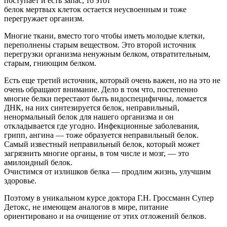
поступает и есть запас, то этот
белок мертвых клеток остается неусвоенным и тоже
перегружает организм.
Многие ткани, вместо того чтобы иметь молодые клетки,
переполнены старым веществом. Это второй источник
перегрузки организма ненужным белком, отвратительным,
старым, гниющим белком.
Есть еще третий источник, который очень важен, но на это не
очень обращают внимание. Дело в том что, постепенно
многие белки перестают быть видоспецифичны, ломается
ДНК, на них синтезируется белок, неправильный,
ненормальный белок для нашего организма и он
откладывается где угодно. Инфекционные заболевания,
грипп, ангина — тоже образуется неправильный белок.
Самый известный неправильный белок, который может
загрязнить многие органы, в том числе и мозг, — это
амилоидный белок.
Очистимся от излишков белка — продлим жизнь, улучшим
здоровье.
Поэтому в уникальном курсе доктора Г.Н. Гроссманн Супер
Детокс, не имеющем аналогов в мире, питание
ориентировано и на очищение от этих отложений белков.