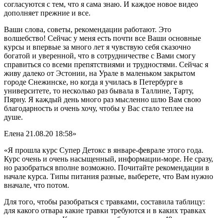
согласуются с тем, что я сама знаю. И каждое новое видео
дополняет прежние и все.
Ваши слова, советы, рекомендации работают. Это
волшебство! Сейчас у меня есть почти все Ваши основные
курсы и впервые за много лет я чувствую себя сказочно
богатой и уверенной, что в сотрудничестве с Вами смогу
справиться со всеми препятствиями и трудностями. Сейчас я
живу далеко от Эстонии, на Урале в маленьком закрытом
городе Снежинске, но когда я училась в Петербурге в
университете, то несколько раз бывала в Таллине, Тарту,
Пярну. Я каждый день много раз мысленно шлю Вам свою
благодарность и очень хочу, чтобы у Вас стало теплее на
душе.
Елена
21.08.20 18:58»
«Я прошла курс Супер Детокс в январе-феврале этого года.
Курс очень и очень насыщенный, информации-море. Не сразу,
но разобраться вполне возможно. Почитайте рекомендации в
начале курса. Типы питания разные, выберете, что Вам нужно
вначале, что потом.
Для того, чтобы разобраться с травками, составила таблицу:
для какого отвара какие травки требуются и в каких травках