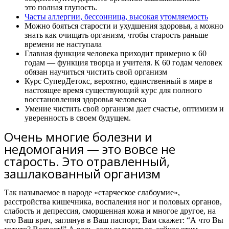
это полная глупость.
Часты аллергии, бессонница, высокая утомляемость
Можно бояться старости и ухудшения здоровья, а можно
знать как очищать организм, чтобы старость раньше
времени не наступала
Главная функция человека приходит примерно к 60
годам — функция творца и учителя. К 60 годам человек
обязан научиться чистить свой организм
Курс СуперДетокс, вероятно, единственный в мире в
настоящее время существующий курс для полного
восстановления здоровья человека
Умение чистить свой организм дает счастье, оптимизм и
уверенность в своем будущем.
Очень многие болезни и
недомогания — это вовсе не
старость. Это отравленный,
зашлакованный организм
Так называемое в народе «старческое слабоумие»,
расстройства кишечника, воспаления ног и половых органов,
слабость и депрессия, сморщенная кожа и многое другое, на
что Ваш врач, заглянув в Ваш паспорт, Вам скажет: “А что Вы