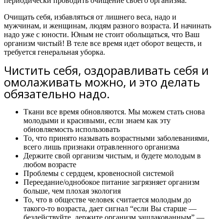
периодически проводить очищение своего организма.
Очищать себя, избавляться от лишнего веса, надо и
мужчинам, и женщинам, людям разного возраста. И начинать
надо уже с юности. Юным не стоит обольщаться, что Ваш
организм чистый! В теле все время идет оборот веществ, и
требуется генеральная уборка.
Чистить себя, оздоравливать себя и
омолаживать можно, и это делать
обязательно надо.
Ткани все время обновляются. Мы можем стать снова
молодыми и красивыми, если знаем как эту
обновляемость использовать
То, что принято называть возрастными заболеваниями,
всего лишь признаки отравленного организма
Держите свой организм чистым, и будете молодым в
любом возрасте
Проблемы с сердцем, кровеносной системой
Переедание/однобокое питание загрязняет организм
больше, чем плохая экология
То, что в обществе человек считается молодым до
такого-то возраста, дает сигнал “если Вы старше —
бездействуйте, держите организм зашлакованным” —