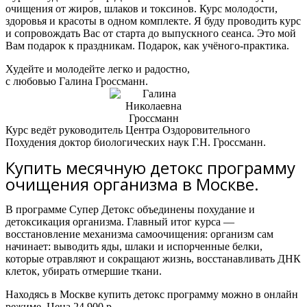
очищения от жиров, шлаков и токсинов. Курс молодости,
здоровья и красоты в одном комплекте. Я буду проводить курс
и сопровождать Вас от старта до выпускного сеанса. Это мой
Вам подарок к праздникам. Подарок, как учёного-практика.
Худейте и молодейте легко и радостно,
с любовью Галина Гроссманн.
Курс ведёт руководитель Центра Оздоровительного
Похудения доктор биологических наук Г.Н. Гроссманн.
Купить месячную детокс программу
очищения организма в Москве.
В программе Супер Детокс объединены похудание и
детоксикация организма.
Главный итог курса —
восстановление механизма самоочищения: организм сам
начинает:
выводить яды, шлаки и испорченные белки,
которые отравляют и сокращают жизнь,
восстанавливать ДНК
клеток,
убирать отмершие ткани.
Находясь в Москве к
упить детокс программу можно в
онлайн
режиме. Цена 24.900 р.