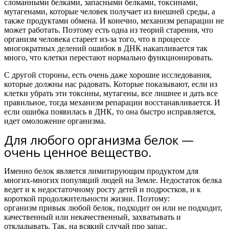
сломанными белками, запасными белками, токсинами,
мутагенами, которые человек получает из внешней среды, а
также продуктами обмена. И конечно, механизм репарации не
может работать.
Поэтому есть одна из теорий старения, что
организм человека стареет из-за того, что в процессе
многократных делений ошибок в ДНК накапливается так
много, что клетки перестают нормально функционировать.
С другой стороны, есть очень даже хорошие исследования,
которые должны нас радовать. Которые показывают, если из
клетки убрать эти токсины, мутагены, все лишнее и дать все
правильное, тогда механизм репарации восстанавливается. И
если ошибка появилась в ДНК, то она быстро исправляется,
идет омоложение организма.
Для любого организма белок —
очень ценное вещество.
Именно белок является лимитирующим продуктом для
многих-многих популяций людей на Земле. Недостаток белка
ведет и к недостаточному росту детей и подростков, и к
короткой продолжительности жизни. Поэтому:
организм привык любой белок, подходит он или не подходит,
качественный или некачественный, захватывать и
откладывать.
Так, на всякий случай про запас.