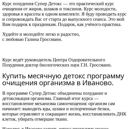
Курс похудения Супер Детокс — это практический курс
очищения от жиров, шлаков и токсинов. Курс молодости,
здоровья и красоты в одном комплекте. Я буду проводить курс
и сопровождать Вас от старта до выпускного сеанса. Это мой
Вам подарок к праздникам. Подарок, как учёного-практика.
Худейте и молодейте легко и радостно,
с любовью Галина Гроссманн.
Курс ведёт руководитель Центра Оздоровительного
Похудения доктор биологических наук Г.Н. Гроссманн.
Купить месячную детокс программу
очищения организма в Иваново.
В программе Супер Детокс объединены похудание и
детоксикация организма.
Главный итог курса —
восстановление механизма самоочищения: организм сам
начинает:
выводить яды, шлаки и испорченные белки,
которые отравляют и сокращают жизнь,
восстанавливать ДНК
клеток,
убирать отмершие ткани.
Находясь в Иваново к
упить детокс программу можно