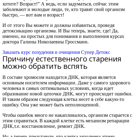
хотите? Возраст!” А ведь, если задуматься, сейчас этим
заболевают и молодые люди, те, кто травят свой организм
быстро, — вот вам и возраст!
И от этого Вы можете и должны избавиться, проведя
детоксикацию организма. И Вы теперь, знаете, где! Да,
именно, на простых для понимания и выполнения курсах
доктора Галины Николаевны Гроссманн.
Заказать курс похудения и очищения Супер Детокс
Причину естественного старения
можно обратить вспять
В составе хромосом находится ДНК, которая является
основным носителем информации. Даже у самого здорового
человека в самых оптимальных условиях, когда идет
образование новой цепочки ДНК, могут происходит ошибки.
И таким образом следующая клетка несет в себе какую-то
ошибку. Она уже может быть неполноценной.
Чтобы ошибок много не накапливалось, организм старается с
этим справиться. В каждой клетке есть механизм репарации
ДНК,
т.е. восстановление, ремонт ДНК.
Ну, а теперь представьте, что клетка заполнена этими