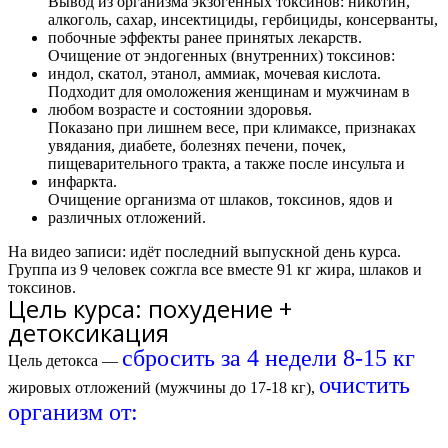
Вывод из организма экзогенных токсинов: никотин,
алкоголь, сахар, инсектициды, гербициды, консерванты,
побочные эффекты ранее принятых лекарств.
Очищение от эндогенных (внутренних) токсинов:
индол, скатол, этанол, аммиак, мочевая кислота.
Подходит для омоложения женщинам и мужчинам в
любом возрасте и состоянии здоровья.
Показано при лишнем весе, при климаксе, признаках
увядания, диабете, болезнях печени, почек,
пищеварительного тракта, а также после инсульта и
инфаркта.
Очищение организма от шлаков, токсинов, ядов и
различных отложений.
На видео записи: идёт последний выпускной день курса.
Группа из 9 человек сожгла все вместе
91 кг жира
, шлаков и
токсинов.
Цель курса: похудение +
детоксикация
сбросить за 4 недели 8-15 кг
Цель детокса —
очистить
жировых отложений (мужчины до 17-18 кг),
организм от: