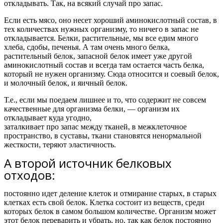
откладывать.
Так, на всякий случай про запас.
Если есть мясо, оно несет хороший аминокислотный состав, в
тех количествах нужных организму, то ничего в запас не
откладывается. Белки, растительные, мы все едим много
хлеба, сдобы, печенья. А там очень много белка,
растительный белок, запасной белок имеет уже другой
аминокислотный состав и всегда там остается часть белка,
который не нужен организму. Сюда относится и соевый белок,
и молочный белок, и яичный белок.
Т.е.,
если мы поедаем лишнее и то, что содержит не совсем
качественные для организма белки, — организм их
откладывает куда угодно,
заталкивает про запас между тканей, в межклеточное
пространство, в суставы, ткани становятся ненормальной
жесткости, теряют эластичность.
А второй источник белковых
отходов:
постоянно идет деление клеток и отмирание старых, в старых
клетках есть свой белок. Клетка состоит из веществ, среди
которых белок в самом большом количестве. Организм может
этот белок переварить и убрать, но, так как белок постоянно