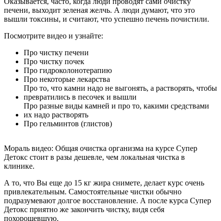
Оказывается, часто, когда люди проводят сами очистку
печени, выходит зеленая желчь. А люди думают, что это
вышли токсины, и считают, что успешно печень почистили.
Посмотрите видео и узнайте:
Про чистку печени
Про чистку почек
Про гидроколонотерапию
Про некоторые лекарства
Про то, что камни надо не выгонять, а растворять, чтобы
превратились в песочек и вышли
Про разные виды камней и про то, какими средствами
их надо растворять
Про гельминтов (глистов)
Мораль видео:
Общая очистка организма на курсе Супер
Детокс стоит в разы дешевле, чем локальная чистка в
клинике.
А то, что Вы еще до 15 кг жира снимете, делает курс очень
привлекательным. Самостоятельные чистки обычно
подразумевают долгое восстановление. А после курса Супер
Детокс приятно же закончить чистку, видя себя
похорошевшую.