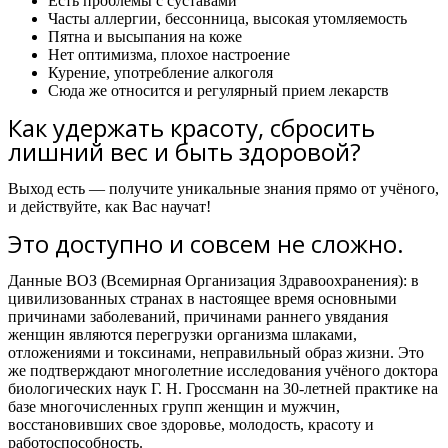
Есть проблемы с суставами
Часты аллергии, бессонница, высокая утомляемость
Пятна и высыпания на коже
Нет оптимизма, плохое настроение
Курение, употребление алкоголя
Сюда же относится и регулярный прием лекарств
Как удержать красоту, сбросить
лишний вес и быть здоровой?
Выход есть — получите уникальные знания прямо от учёного,
и действуйте, как Вас научат!
Это доступно и совсем не сложно.
Данные ВОЗ (Всемирная Организация Здравоохранения): в
цивилизованных странах в настоящее время основными
причинами заболеваний, причинами раннего увядания
женщин являются перегрузки организма шлаками,
отложениями и токсинами, неправильный образ жизни. Это
же подтверждают многолетние исследования учёного доктора
биологических наук Г. Н. Гроссманн на 30-летней практике на
базе многочисленных групп женщин и мужчин,
восстановивших свое здоровье, молодость, красоту и
работоспособность.