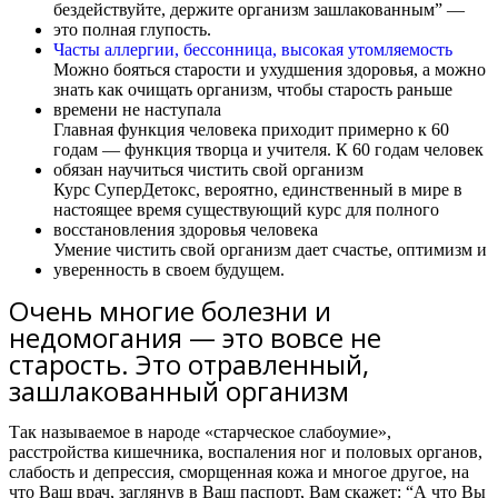
бездействуйте, держите организм зашлакованным” —
это полная глупость.
Часты аллергии, бессонница, высокая утомляемость
Можно бояться старости и ухудшения здоровья, а можно
знать как очищать организм, чтобы старость раньше
времени не наступала
Главная функция человека приходит примерно к 60
годам — функция творца и учителя. К 60 годам человек
обязан научиться чистить свой организм
Курс СуперДетокс, вероятно, единственный в мире в
настоящее время существующий курс для полного
восстановления здоровья человека
Умение чистить свой организм дает счастье, оптимизм и
уверенность в своем будущем.
Очень многие болезни и
недомогания — это вовсе не
старость. Это отравленный,
зашлакованный организм
Так называемое в народе «старческое слабоумие»,
расстройства кишечника, воспаления ног и половых органов,
слабость и депрессия, сморщенная кожа и многое другое, на
что Ваш врач, заглянув в Ваш паспорт, Вам скажет: “А что Вы