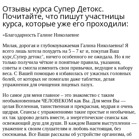
Отзывы курса Супер Детокс.
Почитайте, что пишут участницы
курса, которые уже его проходили:
«Благодарность Галине Николаевне
Милая, дорогая и глубокоуважаемая Галина Николаевна! Я
всего лишь хотела похудеть на 5 – 7 кг и, покупая Ваш
курс,Супер детокс’,
ничего особенного не ожидала
. Но я не
только получила чёткие и понятные правила, указания,
советы и
смогла изменить свои привычки, ведущие к набору
веса.
С Вашей помощью
я избавилась от ужасных головных
болей
, от которых не помогали даже таблетки, делая
упражнения для очищения лицевых пазух.
Но самое для меня главное – это знакомство с таким
необыкновенным ЧЕЛОВЕКОМ как Вы.
Для меня Вы —
целая Вселенная, таинственная и прекрасная, мудрая и очень
щедрая. Сеансы с упражнениями такие простые и необычные,
их так здорово делать вместе, а энергетические сеансы как
освежающий душ для души. В каждом Вашем выступлении —
уважение к своим слушателям и любовь настоящая, без
сюсюканья. Все Ваши рассказы об устройстве организма, об