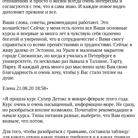
отношениях и просто о жизни всегда очень интересны и
согласуются с тем, что я сама знаю. И каждое новое видео
дополняет прежние и все.
Ваши слова, советы, рекомендации работают. Это
волшебство! Сейчас у меня есть почти все Ваши основные
курсы и впервые за много лет я чувствую себя сказочно
богатой и уверенной, что в сотрудничестве с Вами смогу
справиться со всеми препятствиями и трудностями. Сейчас я
живу далеко от Эстонии, на Урале в маленьком закрытом
городе Снежинске, но когда я училась в Петербурге в
университете, то несколько раз бывала в Таллине, Тарту,
Пярну. Я каждый день много раз мысленно шлю Вам свою
благодарность и очень хочу, чтобы у Вас стало теплее на
душе.
Елена
21.08.20 18:58»
«Я прошла курс Супер Детокс в январе-феврале этого года.
Курс очень и очень насыщенный, информации-море. Не сразу,
но разобраться вполне возможно. Почитайте рекомендации в
начале курса. Типы питания разные, выберете, что Вам нужно
вначале, что потом.
Для того, чтобы разобраться с травками, составила таблицу:
для какого отвара какие травки требуются и в каких травках