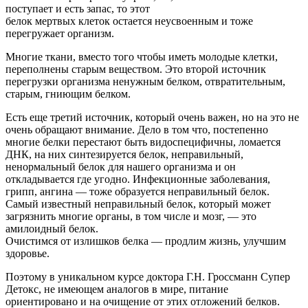
поступает и есть запас, то этот
белок мертвых клеток остается неусвоенным и тоже
перегружает организм.
Многие ткани, вместо того чтобы иметь молодые клетки,
переполнены старым веществом. Это второй источник
перегрузки организма ненужным белком, отвратительным,
старым, гниющим белком.
Есть еще третий источник, который очень важен, но на это не
очень обращают внимание. Дело в том что, постепенно
многие белки перестают быть видоспецифичны, ломается
ДНК, на них синтезируется белок, неправильный,
ненормальный белок для нашего организма и он
откладывается где угодно. Инфекционные заболевания,
грипп, ангина — тоже образуется неправильный белок.
Самый известный неправильный белок, который может
загрязнить многие органы, в том числе и мозг, — это
амилоидный белок.
Очистимся от излишков белка — продлим жизнь, улучшим
здоровье.
Поэтому в уникальном курсе доктора Г.Н. Гроссманн Супер
Детокс, не имеющем аналогов в мире, питание
ориентировано и на очищение от этих отложений белков.