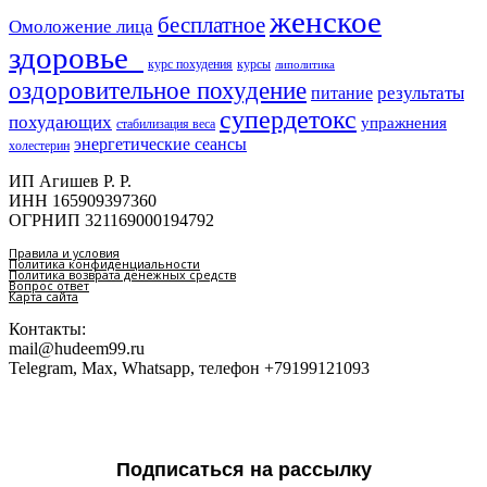
женское
бесплатное
Омоложение лица
здоровье​
курс похудения
курсы
липолитика
оздоровительное похудение
результаты
питание
супердетокс
похудающих
упражнения
стабилизация веса
энергетические сеансы
холестерин
ИП Агишев Р. Р.
ИНН 165909397360
ОГРНИП 321169000194792
Правила и условия
Политика конфиденциальности
Политика возврата денежных средств
Вопрос ответ
Карта сайта
Контакты:
mail@hudeem99.ru
Telegram, Max, Whatsapp, телефон +79199121093
Подписаться на рассылку