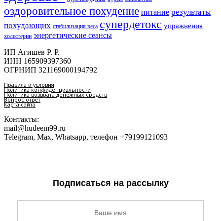
оздоровительное похудение
результаты
питание
супердетокс
похудающих
упражнения
стабилизация веса
энергетические сеансы
холестерин
ИП Агишев Р. Р.
ИНН 165909397360
ОГРНИП 321169000194792
Правила и условия
Политика конфиденциальности
Политика возврата денежных средств
Вопрос ответ
Карта сайта
Контакты:
mail@hudeem99.ru
Telegram, Max, Whatsapp, телефон +79199121093
Подписаться на рассылку