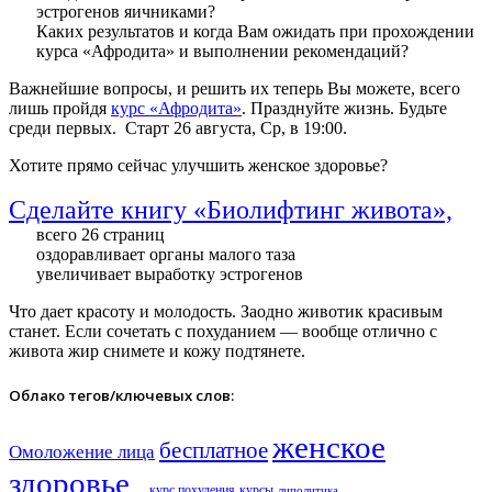
эстрогенов яичниками?
Каких результатов и когда Вам ожидать при прохождении
курса «Афродита» и выполнении рекомендаций?
Важнейшие вопросы, и решить их теперь Вы можете, всего
лишь пройдя
курс «Афродита»
. Празднуйте жизнь. Будьте
среди первых. Старт 26 августа, Ср, в 19:00.
Хотите прямо сейчас улучшить женское здоровье?
Сделайте книгу «Биолифтинг живота»,
всего 26 страниц
оздоравливает органы малого таза
увеличивает выработку эстрогенов
Что дает красоту и молодость. Заодно животик красивым
станет. Если сочетать с похуданием — вообще отлично с
живота жир снимете и кожу подтянете.
Облако тегов/ключевых слов:
женское
бесплатное
Омоложение лица
здоровье​
курс похудения
курсы
липолитика