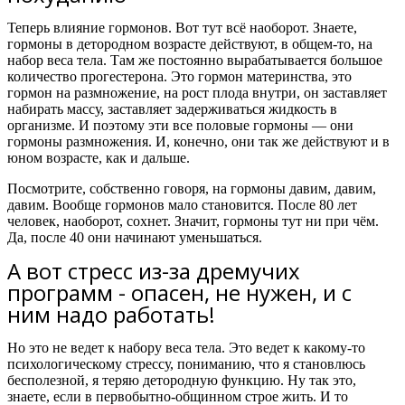
Теперь влияние гормонов. Вот тут всё наоборот. Знаете,
гормоны в детородном возрасте действуют, в общем-то, на
набор веса тела. Там же постоянно вырабатывается большое
количество прогестерона. Это гормон материнства, это
гормон на размножение, на рост плода внутри, он заставляет
набирать массу, заставляет задерживаться жидкость в
организме. И поэтому эти все половые гормоны — они
гормоны размножения. И, конечно, они так же действуют и в
юном возрасте, как и дальше.
Посмотрите, собственно говоря, на гормоны давим, давим,
давим. Вообще гормонов мало становится. После 80 лет
человек, наоборот, сохнет. Значит, гормоны тут ни при чём.
Да, после 40 они начинают уменьшаться.
А вот стресс из-за дремучих
программ - опасен, не нужен, и с
ним надо работать!
Но это не ведет к набору веса тела. Это ведет к какому-то
психологическому стрессу, пониманию, что я становлюсь
бесполезной, я теряю детородную функцию. Ну так это,
знаете, если в первобытно-общинном строе жить. И то