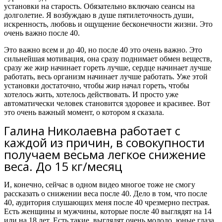
установки на старость. Обязательно включаю сеансы на
долголетие. Я возбуждаю в душе пятилеточность души,
искренность, любовь и ощущение бесконечности жизни. Это
очень важно после 40.
Это важно всем и до 40, но после 40 это очень важно. Это
сильнейшая мотивация, она сразу поднимает обмен веществ,
сразу же жир начинает гореть лучше, сердце начинает лучше
работать, весь организм начинает лучше работать. Уже этой
установки достаточно, чтобы жир начал гореть, чтобы
хотелось жить, хотелось действовать. И просто уже
автоматически человек становится здоровее и красивее. Вот
это очень важный момент, о котором я сказала.
Галина Николаевна работает с
каждой из причин, в совокупности
получаем весьма легкое снижение
веса. До 15 кг/месяц
И, конечно, сейчас в одном видео многое тоже не смогу
рассказать о снижении веса после 40. Дело в том, что после
40, аудитория слушающих меня после 40 чрезмерно пестрая.
Есть женщины и мужчины, которые после 40 выглядят на 14
или на 18 лет. Есть такие, выглядят очень молодо, юные глаза,