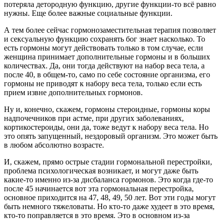
потеряла детородную функцию, другие функции-то всё равно
нужны. Еще более важные социальные функции.
А тем более сейчас гормонозаместительная терапия позволяет
и сексуальную функцию сохранять бог знает насколько. То
есть гормоны могут действовать только в том случае, если
женщина принимает дополнительные гормоны и в больших
количествах. Да, они тогда действуют на набор веса тела, а
после 40, в общем-то, само по себе состояние организма, его
гормоны не приводят к набору веса тела, только если есть
прием извне дополнительных гормонов.
Ну и, конечно, скажем, гормоны стероидные, гормоны коры
надпочечников при астме, при других заболеваниях,
кортикостероиды, они да, тоже ведут к набору веса тела. Но
это опять запущенный, нездоровый организм. Это может быть
в любом абсолютно возрасте.
И, скажем, прямо острые стадии гормональной перестройки,
проблема психологическая возникает, и могут даже быть
какие-то именно из-за дисбаланса гормонов. Это когда где-то
после 45 начинается вот эта гормональная перестройка,
основное приходится на 47, 48, 49, 50 лет. Вот эти годы могут
быть немного тяжеловаты. Но кто-то даже худеет в это время,
кто-то поправляется в это время. Это в основном из-за