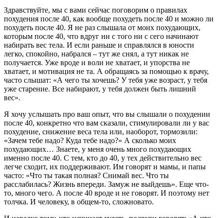
Здравствуйте, мы с вами сейчас поговорим о правилах
похудения после 40, как вообще похудеть после 40 и можно ли
похудеть после 40. Я не раз слышала от моих похудающих,
которым после 40, что вдруг ни с того ни с сего начинают
набирать вес тела. И если раньше и справлялся в юности
легко, спокойно, набрался – тут же снял, а тут никак не
получается. Уже вроде и воли не хватает, и упорства не
хватает, и мотивация не та. А обращаясь за помощью к врачу,
часто слышат: «А чего ты хочешь? У тебя уже возраст, у тебя
уже старение. Все набирают, у тебя должен быть лишний
вес».
Я хочу услышать про ваш опыт, что вы слышали о похудении
после 40, конкретно что вам сказали, стимулировали ли у вас
похудение, снижение веса тела или, наоборот, тормозили:
«Зачем тебе надо? Куда тебе надо?» А сколько моих
похудающих… Знаете, у меня очень много похудающих
именно после 40. С тем, кто до 40, у тех действительно вес
легче сходит, их поддерживают. Им говорят и мамы, и папы
часто: «Что ты такая полная? Снимай вес. Что ты
расслабилась? Жизнь впереди. Замуж не выйдешь». Еще что-
то, много чего. А после 40 вроде и не говорят. И поэтому нет
толчка. И человеку, в общем-то, сложновато.