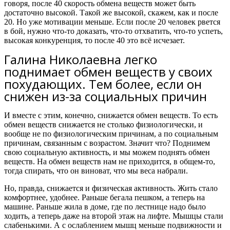
говоря, после 40 скорость обмена веществ может быть
достаточно высокой. Такой же высокой, скажем, как и после
20. Но уже мотивации меньше. Если после 20 человек рвется
в бой, нужно что-то доказать, что-то отхватить, что-то успеть,
высокая конкуренция, то после 40 это всё исчезает.
Галина Николаевна легко
поднимает обмен веществ у своих
похудающих. Тем более, если он
снижен из-за социальных причин
И вместе с этим, конечно, снижается обмен веществ. То есть
обмен веществ снижается не столько физиологически, и
вообще не по физиологическим причинам, а по социальным
причинам, связанным с возрастом. Значит что? Поднимем
свою социальную активность, и мы можем поднять обмен
веществ. На обмен веществ нам не приходится, в общем-то,
тогда спирать, что он виноват, что мы веса набрали.
Но, правда, снижается и физическая активность. Жить стало
комфортнее, удобнее. Раньше бегала пешком, а теперь на
машине. Раньше жила в доме, где по лестнице надо было
ходить, а теперь даже на второй этаж на лифте. Мышцы стали
слабенькими. А с ослаблением мышц меньше подвижности и