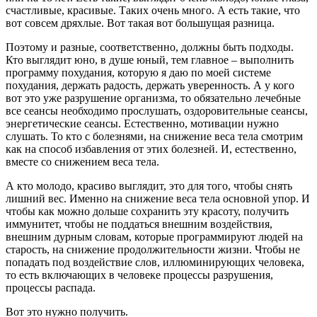
счастливые, красивые. Таких очень много. А есть такие, что
вот совсем дряхлые. Вот такая вот большущая разница.
Поэтому и разные, соответственно, должны быть подходы.
Кто выглядит юно, в душе юный, тем главное – выполнить
программу похудания, которую я даю по моей системе
похудания, держать радость, держать уверенность. А у кого
вот это уже разрушение организма, то обязательно лечебные
все сеансы необходимо прослушать, оздоровительные сеансы,
энергетические сеансы. Естественно, мотивации нужно
слушать. То кто с болезнями, на снижение веса тела смотрим
как на способ избавления от этих болезней. И, естественно,
вместе со снижением веса тела.
А кто молодо, красиво выглядит, это для того, чтобы снять
лишний вес. Именно на снижение веса тела основной упор. И
чтобы как можно дольше сохранить эту красоту, получить
иммунитет, чтобы не поддаться внешним воздействия,
внешним дурным словам, которые программируют людей на
старость, на снижение продолжительности жизни. Чтобы не
попадать под воздействие слов, иллюминирующих человека,
то есть включающих в человеке процессы разрушения,
процессы распада.
Вот это нужно получить.