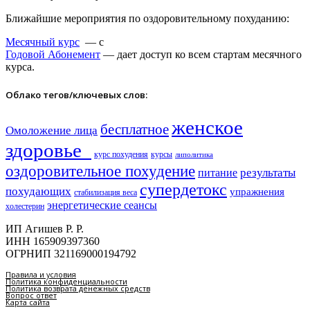
Ближайшие мероприятия по оздоровительному похуданию:
Месячный курс
— с
Годовой Абонемент
— дает доступ ко всем стартам месячного
курса.
Облако тегов/ключевых слов:
женское
бесплатное
Омоложение лица
здоровье​
курс похудения
курсы
липолитика
оздоровительное похудение
результаты
питание
супердетокс
похудающих
упражнения
стабилизация веса
энергетические сеансы
холестерин
ИП Агишев Р. Р.
ИНН 165909397360
ОГРНИП 321169000194792
Правила и условия
Политика конфиденциальности
Политика возврата денежных средств
Вопрос ответ
Карта сайта