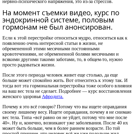
нервно-психического напряжения, это из-за стрессов.
На момент съемки видео, курс по
эндокринной системе, половым
гормонам не был анонсирован.
Если к этой перестройке относиться мудро, относиться как к
появлению очень интересной статьи в жизни, не
обремененной этими месячными постоянными
кровотечениями, не обремененной болями месячными и
всякими другими такими заботами, то, в общем-то, нужно
просто радоваться жизни.
После этого периода человек живет еще столько, да еще
больше может спокойно жить. Вот отнеситесь к этому так. И
тогда вот эта гормональная перестройка тоже особого влияния
на ваш вес тела не сделает.
Подробнее — курс восстановления
женского здоровья
Афродита.
Почему я это всё говорю? Потому что вы ищете оправдания
своему лишнему весу. Ищете оправдания, почему я не снимаю
вес тела. Типа «всё равно он не уйдет, потому что мне после
40». Ну и, конечно, возникают уже заболевания. После 40 их
может быть больше, чем в более раннем возрасте. По той
простой причине, что человек всё же уже подольше жил,