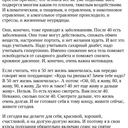
подвергся многим каким-то плохим, тяжелым воздействиям.
И климатическим, и пищевым, и отравления, и никотиновое
отравление, и алкогольное отравление происходило, и
стрессы, и жизненные неурядицы.
Они, конечно, тоже приводят к заболеваниям. После 40 есть
заболевания. Они тоже могут действовать, снижать обмен
веществ, настроение портить, и нет желания худеть. И вот это
надо учитывать. Надо учитывать сахарный диабет, надо
учитывать гипертонию. Именно снижение веса тела поможет
освободиться от сахарного диабета и поможет снизить
кровяное давление. И, конечно, очень важна мотивация.
Если считать, что в 50 лет жизнь закончилась, как нередко
говорят мои похудающие: «Куда ты рвешься? Зачем тебе надо?
В 50 лет жизнь закончилась». А потом: «Ой, 60, я живу, 80, я
живу, 90, я живу. Да что ж такое? 40 лет еще живу и дальше
живу». Нельзя. То есть нужно смотреть. Вам после 40.
Неважно, сколько после 40. Смотрите дальше, что жизнь
очень долгая. И не готовьте себя к тому концу, живите сейчас,
живите сегодня.
И сегодня вы делаете для себя, красивой, хорошей,
счастливой, и на долгую-долгую жизнь. И поэтому я в свои
курсы похудания обязательно включаю сеанс на снятие