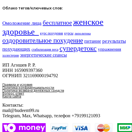
Облако тегов/ключевых слов:
женское
бесплатное
Омоложение лица
здоровье​
курс похудения
курсы
липолитика
оздоровительное похудение
результаты
питание
супердетокс
похудающих
упражнения
стабилизация веса
энергетические сеансы
холестерин
ИП Агишев Р. Р.
ИНН 165909397360
ОГРНИП 321169000194792
Правила и условия
Политика конфиденциальности
Политика возврата денежных средств
Вопрос ответ
Карта сайта
Контакты:
mail@hudeem99.ru
Telegram, Max, Whatsapp, телефон +79199121093