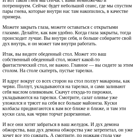
И вот такой гнев мы сейчас с вами немножечко и
потренируем. Сейчас будет небольшой сеанс, где мы спустим
пары гнева, которые внутри нас там накопились, в качестве
примера.
Можете закрыть глаза, можете оставаться с открытыми
глазами. Делайте, как вам удобно. Когда глаза закрыты, тогда
происходит лучше. Вы внутри себя, и больше собираете свой
дух внутрь, и он может там внутри работать.
Итак, вы видите обеденный стол. Может это ваш
собственный обеденный стол, может какой-то
фантастический стол, не важно. Главное — вы сидите за этим
столом. На столе скатерть, пустые тарелки.
И вдруг вокруг со всех сторон на стол ползут макароны, как
черви. Ползут, укладываются на тарелки, и сами заливают
себя маслом оливковым. Скачут откуда-то пирожки,
укладываются на тарелки. Смотрите, салат оливье уже
уложился и трясет на себя все больше майонеза. Куски
колбасы придвигаются к вам все ближе и ближе, и там эти
куски сала, как черви торчат разрезанные.
И все они хотят забраться в ваш желудок. И дух демона
обжорства, ваш дух демона обжорства уже затрепетал, он уже
хочет все это сожрать. А смотрите, по ножкам стола уже