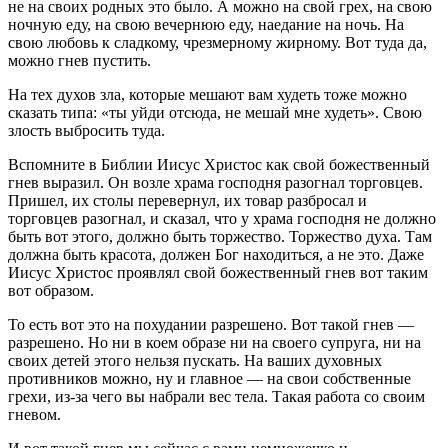
не на своих родных это было. А можно на свой грех, на свою
ночную еду, на свою вечернюю еду, наедание на ночь. На
свою любовь к сладкому, чрезмерному жирному. Вот туда да,
можно гнев пустить.
На тех духов зла, которые мешают вам худеть тоже можно
сказать типа: «ты уйди отсюда, не мешай мне худеть». Свою
злость выбросить туда.
Вспомните в Библии Иисус Христос как свой божественный
гнев выразил. Он возле храма господня разогнал торговцев.
Пришел, их столы перевернул, их товар разбросал и
торговцев разогнал, и сказал, что у храма господня не должно
быть вот этого, должно быть торжество. Торжество духа. Там
должна быть красота, должен Бог находиться, а не это. Даже
Иисус Христос проявлял свой божественный гнев вот таким
вот образом.
То есть вот это на похудании разрешено. Вот такой гнев —
разрешено. Но ни в коем образе ни на своего супруга, ни на
своих детей этого нельзя пускать. На ваших духовных
противников можно, ну и главное — на свои собственные
грехи, из-за чего вы набрали вес тела. Такая работа со своим
гневом.