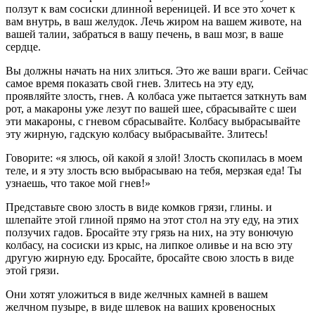
ползут к вам сосиски длинной вереницей. И все это хочет к
вам внутрь, в ваш желудок. Лечь жиром на вашем животе, на
вашей талии, забраться в вашу печень, в ваш мозг, в ваше
сердце.
Вы должны начать на них злиться. Это же ваши враги. Сейчас
самое время показать свой гнев. Злитесь на эту еду,
проявляйте злость, гнев. А колбаса уже пытается заткнуть вам
рот, а макароны уже лезут по вашей шее, сбрасывайте с шеи
эти макароны, с гневом сбрасывайте. Колбасу выбрасывайте
эту жирную, гадскую колбасу выбрасывайте. Злитесь!
Говорите: «я злюсь, ой какой я злой! Злость скопилась в моем
теле, и я эту злость всю выбрасываю на тебя, мерзкая еда! Ты
узнаешь, что такое мой гнев!»
Представьте свою злость в виде комков грязи, глины. и
шлепайте этой глиной прямо на этот стол на эту еду, на этих
ползучих гадов. Бросайте эту грязь на них, на эту вонючую
колбасу, на сосиски из крыс, на липкое оливье и на всю эту
другую жирную еду. Бросайте, бросайте свою злость в виде
этой грязи.
Они хотят уложиться в виде желчных камней в вашем
желчном пузыре, в виде шлевок на ваших кровеносных