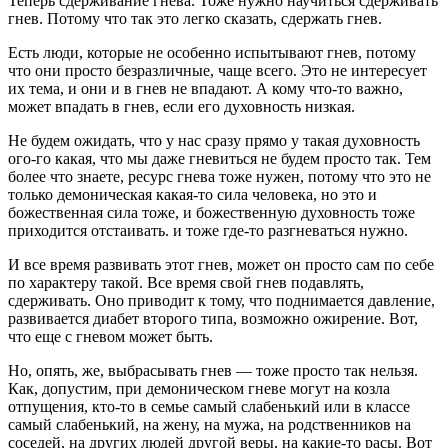
Теперь сдерживание гнева. Тоже нужно научиться сдерживать
гнев. Потому что так это легко сказать, сдержать гнев.
Есть люди, которые не особенно испытывают гнев, потому
что они просто безразличные, чаще всего. Это не интересует
их тема, и они и в гнев не впадают. А кому что-то важно,
может впадать в гнев, если его духовность низкая.
Не будем ожидать, что у нас сразу прямо у такая духовность
ого-го какая, что мы даже гневиться не будем просто так. Тем
более что знаете, ресурс гнева тоже нужен, потому что это не
только демоническая какая-то сила человека, но это и
божественная сила тоже, и божественную духовность тоже
приходится отстаивать. и тоже где-то разгневаться нужно.
И все время развивать этот гнев, может он просто сам по себе
по характеру такой. Все время свой гнев подавлять,
сдерживать. Оно приводит к тому, что поднимается давление,
развивается диабет второго типа, возможно ожирение. Вот,
что еще с гневом может быть.
Но, опять, же, выбрасывать гнев — тоже просто так нельзя.
Как, допустим, при демоническом гневе могут на козла
отпущения, кто-то в семье самый слабенький или в классе
самый слабенький, на жену, на мужа, на родственников на
соседей, на других людей другой веры, на какие-то расы. Вот