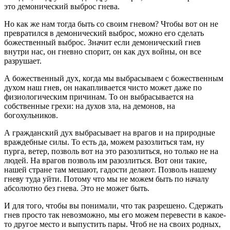
это демонический выброс гнева.
Но как же нам тогда быть со своим гневом? Чтобы вот он не
превратился в демонический выброс, можно его сделать
божественный выброс. Значит если демонический гнев
внутри нас, он гневно спорит, он как дух войны, он все
разрушает.
А божественный дух, когда мы выбрасываем с божественным
духом наш гнев, он накапливается чисто может даже по
физиологическим причинам. То он выбрасывается на
собственные грехи: на духов зла, на демонов, на
богохульников.
А гражданский дух выбрасывает на врагов и на природные
враждебные силы. То есть да, можем разозлиться там, ну
пурга, ветер, позволь вот на это разозлиться, но только не на
людей. На врагов позволь им разозлиться. Вот они такие,
нашей стране там мешают, гадости делают. Позволь нашему
гневу туда уйти. Потому что мы не можем быть по началу
абсолютно без гнева. Это не может быть.
И для того, чтобы вы понимали, что так разрешено. Сдержать
гнев просто так невозможно, мы его можем перевести в какое-
то другое место и выпустить пары. Чтоб не на своих родных,