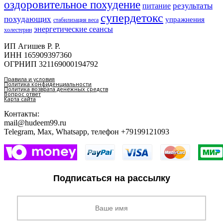
оздоровительное похудение
результаты
питание
супердетокс
похудающих
упражнения
стабилизация веса
энергетические сеансы
холестерин
ИП Агишев Р. Р.
ИНН 165909397360
ОГРНИП 321169000194792
Правила и условия
Политика конфиденциальности
Политика возврата денежных средств
Вопрос ответ
Карта сайта
Контакты:
mail@hudeem99.ru
Telegram, Max, Whatsapp, телефон +79199121093
Подписаться на рассылку