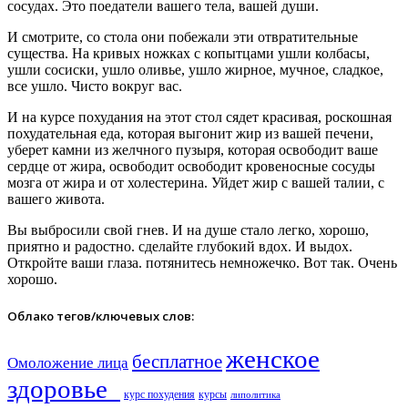
сосудах. Это поедатели вашего тела, вашей души.
И смотрите, со стола они побежали эти отвратительные
существа. На кривых ножках с копытцами ушли колбасы,
ушли сосиски, ушло оливье, ушло жирное, мучное, сладкое,
все ушло. Чисто вокруг вас.
И на курсе похудания на этот стол сядет красивая, роскошная
похудательная еда, которая выгонит жир из вашей печени,
уберет камни из желчного пузыря, которая освободит ваше
сердце от жира, освободит освободит кровеносные сосуды
мозга от жира и от холестерина. Уйдет жир с вашей талии, с
вашего живота.
Вы выбросили свой гнев. И на душе стало легко, хорошо,
приятно и радостно. сделайте глубокий вдох. И выдох.
Откройте ваши глаза. потянитесь немножечко. Вот так. Очень
хорошо.
Облако тегов/ключевых слов:
женское
бесплатное
Омоложение лица
здоровье​
курс похудения
курсы
липолитика