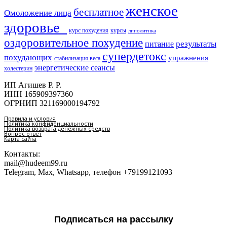
женское
бесплатное
Омоложение лица
здоровье​
курс похудения
курсы
липолитика
оздоровительное похудение
результаты
питание
супердетокс
похудающих
упражнения
стабилизация веса
энергетические сеансы
холестерин
ИП Агишев Р. Р.
ИНН 165909397360
ОГРНИП 321169000194792
Правила и условия
Политика конфиденциальности
Политика возврата денежных средств
Вопрос ответ
Карта сайта
Контакты:
mail@hudeem99.ru
Telegram, Max, Whatsapp, телефон +79199121093
Подписаться на рассылку