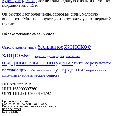
Курс СуперДетокс
даст не только долгую жизнь, и не только
похудание на 8-15 кг.
Он быстро даст облегчение, здоровье, силы, молодую
внешность. Многие почувствуют результаты уже за первые 2
недели.
Облако тегов/ключевых слов:
женское
бесплатное
Омоложение лица
здоровье​
курс похудения
курсы
липолитика
оздоровительное похудение
результаты
питание
супердетокс
похудающих
упражнения
стабилизация веса
энергетические сеансы
холестерин
ИП Агишев Р. Р.
ИНН 165909397360
ОГРНИП 321169000194792
Правила и условия
Политика конфиденциальности
Политика возврата денежных средств
Вопрос ответ
Карта сайта