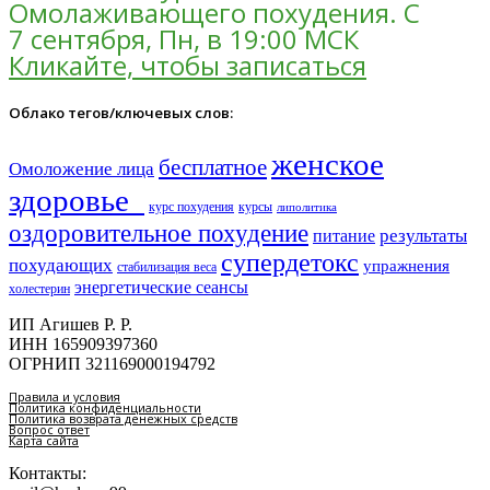
Омолаживающего похудения. С
7 сентября, Пн, в 19:00 МСК
Кликайте, чтобы записаться
Облако тегов/ключевых слов:
женское
бесплатное
Омоложение лица
здоровье​
курс похудения
курсы
липолитика
оздоровительное похудение
результаты
питание
супердетокс
похудающих
упражнения
стабилизация веса
энергетические сеансы
холестерин
ИП Агишев Р. Р.
ИНН 165909397360
ОГРНИП 321169000194792
Правила и условия
Политика конфиденциальности
Политика возврата денежных средств
Вопрос ответ
Карта сайта
Контакты: