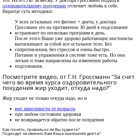
это. На 8-15 кг за месяц. У доктора Гроссманн подход к
оздоровительному похудению
отличает любовь к себе.
Вкратце суть методики:
У всех остальных это фитнес + диета, у доктора
Гроссманн это на протяжении 30 дней в подсознание
встраивают по несколько программ в день.
После этого Ваши уже здорово работающие инстинкты
вытаскивают за собой все остальное тело. Без
сопротивления, без стрессов и очень быстро.
Питание и упражнения в системе тоже есть. Но они
легкие и тоже направлены на изменение работы
подсознания.
Посмотрите видео, от Г.Н. Гроссманн “За счет
чего во время курса оздоровительного
похудения жир уходит, откуда надо?”
Жир уходит не только откуда надо, но и
вне зависимости от возраста
при любом состоянии здоровья
не возвращается обратно после похудения
Как понять, правильно ли Вы худеете?
Подходит ли именно Вам Ваша нынешняя диета?