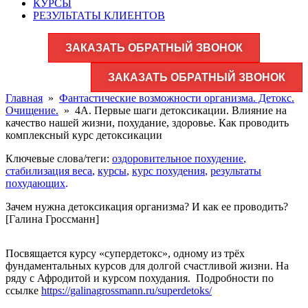
КУРСЫ
РЕЗУЛЬТАТЫ КЛИЕНТОВ
ЗАКАЗАТЬ ОБРАТНЫЙ ЗВОНОК
ЗАКАЗАТЬ ОБРАТНЫЙ ЗВОНОК
Главная
»
Фантастические возможности организма. Детокс.
Очищение.
»
4А. Первые шаги детоксикации. Влияние на
качество нашей жизни, похудание, здоровье. Как проводить
комплексный курс детоксикации
Ключевые слова/теги:
оздоровительное похудение
,
стабилизация веса
,
курсы
,
курс похудения
,
результаты
похудающих
.
Зачем нужна детоксикация организма? И как ее проводить?
[Галина Гроссманн]
Посвящается курсу «супердетокс», одному из трёх
фундаментальных курсов для долгой счастливой жизни. На
ряду с Афродитой и курсом похудания. Подробности по
ссылке
https://galinagrossmann.ru/superdetoks/