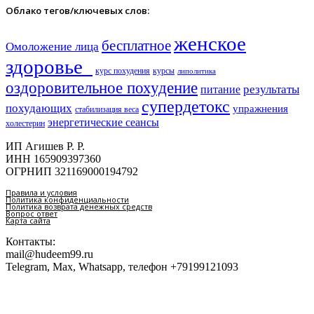
Облако тегов/ключевых слов:
женское
бесплатное
Омоложение лица
здоровье​
курс похудения
курсы
липолитика
оздоровительное похудение
результаты
питание
супердетокс
похудающих
упражнения
стабилизация веса
энергетические сеансы
холестерин
ИП Агишев Р. Р.
ИНН 165909397360
ОГРНИП 321169000194792
Правила и условия
Политика конфиденциальности
Политика возврата денежных средств
Вопрос ответ
Карта сайта
Контакты:
mail@hudeem99.ru
Telegram, Max, Whatsapp, телефон +79199121093