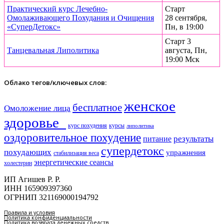
Практический курс Лечебно-
Старт
Омолаживающего Похудания и Очищения
28 сентября,
«СуперДетокс»
Пн, в 19:00
Старт 3
Танцевальная Липолитика
августа, Пн,
19:00 Мск
Облако тегов/ключевых слов:
женское
бесплатное
Омоложение лица
здоровье​
курс похудения
курсы
липолитика
оздоровительное похудение
результаты
питание
супердетокс
похудающих
упражнения
стабилизация веса
энергетические сеансы
холестерин
ИП Агишев Р. Р.
ИНН 165909397360
ОГРНИП 321169000194792
Правила и условия
Политика конфиденциальности
Политика возврата денежных средств