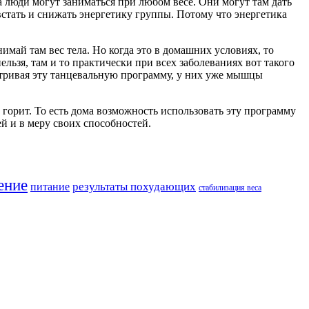
а люди могут заниматься при любом весе. Они могут там дать
 встать и снижать энергетику группы. Потому что энергетика
имай там вес тела. Но когда это в домашних условиях, то
льзя, там и то практически при всех заболеваниях вот такого
атривая эту танцевальную программу, у них уже мышцы
р горит. То есть дома возможность использовать эту программу
й и в меру своих способностей.
ение
результаты похудающих
питание
стабилизация веса