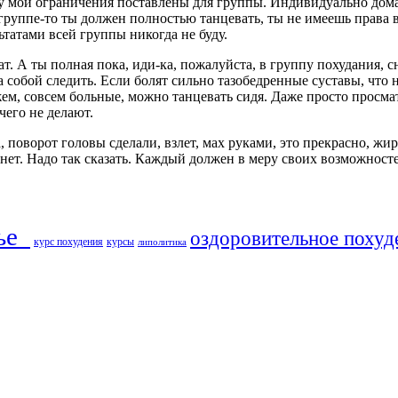
ому мои ограничения поставлены для группы. Индивидуально дом
В группе-то ты должен полностью танцевать, ты не имеешь права
ьтатами всей группы никогда не буду.
. А ты полная пока, иди-ка, пожалуйста, в группу похудания, сн
собой следить. Если болят сильно тазобедренные суставы, что не
жем, совсем больные, можно танцевать сидя. Даже просто просм
ичего не делают.
, поворот головы сделали, взлет, мах руками, это прекрасно, жи
ет. Надо так сказать. Каждый должен в меру своих возможносте
ье​
оздоровительное похуд
курс похудения
курсы
липолитика