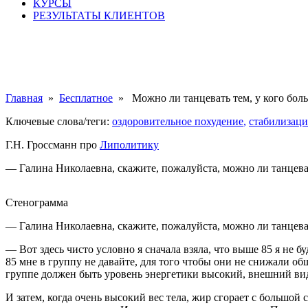
КУРСЫ
РЕЗУЛЬТАТЫ КЛИЕНТОВ
Главная
»
Бесплатное
»
Можно ли танцевать тем, у кого бол
Ключевые слова/теги:
оздоровительное похудение
,
стабилизаци
Г.Н. Гроссманн про
Липолитику
— Галина Николаевна, скажите, пожалуйста, можно ли танцеват
Стенограмма
— Галина Николаевна, скажите, пожалуйста, можно ли танцеват
— Вот здесь чисто условно я сначала взяла, что выше 85 я не б
85 мне в группу не давайте, для того чтобы они не снижали о
группе должен быть уровень энергетики высокий, внешний вид
И затем, когда очень высокий вес тела, жир сгорает с большой 