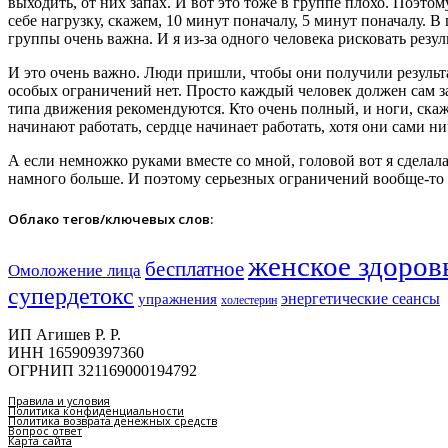
выходить, от них запах. И вот это тоже в группе плохо. Поэт
себе нагрузку, скажем, 10 минут поначалу, 5 минут поначалу. 
группы очень важна. И я из-за одного человека рисковать резул
И это очень важно. Люди пришли, чтобы они получили результат
особых ограничений нет. Просто каждый человек должен сам за 
типа движения рекомендуются. Кто очень полный, и ноги, ска
начинают работать, сердце начинает работать, хотя они сами н
А если немножко руками вместе со мной, головой вот я сделала
намного больше. И поэтому серьезных ограничений вообще-то н
Облако тегов/ключевых слов:
женское здоров
бесплатное
Омоложение лица
супердетокс
энергетические сеансы
упражнения
холестерин
ИП Агишев Р. Р.
ИНН 165909397360
ОГРНИП 321169000194792
Правила и условия
Политика конфиденциальности
Политика возврата денежных средств
Вопрос ответ
Карта сайта