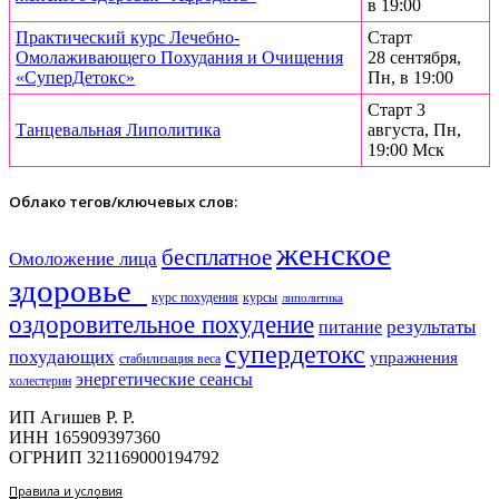
в 19:00
Практический курс Лечебно-
Старт
Омолаживающего Похудания и Очищения
28 сентября,
«СуперДетокс»
Пн, в 19:00
Старт 3
Танцевальная Липолитика
августа, Пн,
19:00 Мск
Облако тегов/ключевых слов:
женское
бесплатное
Омоложение лица
здоровье​
курс похудения
курсы
липолитика
оздоровительное похудение
результаты
питание
супердетокс
похудающих
упражнения
стабилизация веса
энергетические сеансы
холестерин
ИП Агишев Р. Р.
ИНН 165909397360
ОГРНИП 321169000194792
Правила и условия