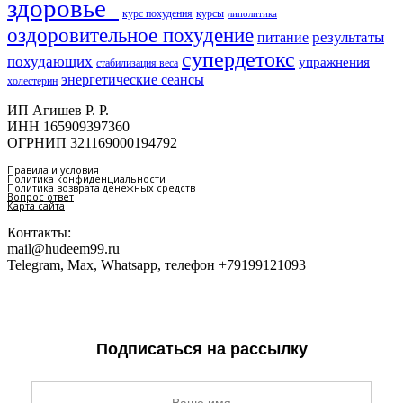
здоровье​
курс похудения
курсы
липолитика
оздоровительное похудение
результаты
питание
супердетокс
похудающих
упражнения
стабилизация веса
энергетические сеансы
холестерин
ИП Агишев Р. Р.
ИНН 165909397360
ОГРНИП 321169000194792
Правила и условия
Политика конфиденциальности
Политика возврата денежных средств
Вопрос ответ
Карта сайта
Контакты:
mail@hudeem99.ru
Telegram, Max, Whatsapp, телефон +79199121093
Подписаться на рассылку