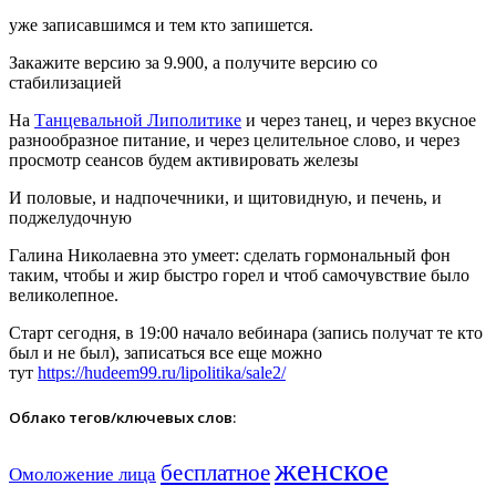
уже записавшимся и тем кто запишется.
Закажите версию за 9.900, а получите версию со
стабилизацией
На
Танцевальной Липолитике
и через танец, и через вкусное
разнообразное питание, и через целительное слово, и через
просмотр сеансов будем активировать железы
И половые, и надпочечники, и щитовидную, и печень, и
поджелудочную
Галина Николаевна это умеет: сделать гормональный фон
таким, чтобы и жир быстро горел и чтоб самочувствие было
великолепное.
Старт сегодня, в 19:00 начало вебинара (запись получат те кто
был и не был), записаться все еще можно
тут
https://hudeem99.ru/lipolitika/sale2/
Облако тегов/ключевых слов:
женское
бесплатное
Омоложение лица