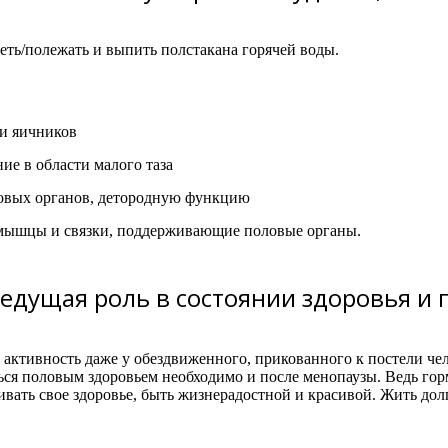
деть/полежать и выпить полстакана горячей воды.
ти яичников
ие в области малого таза
овых органов, детородную функцию
т мышцы и связки, поддерживающие половые органы.
едущая роль в состоянии здоровья и
ктивность даже у обездвиженного, прикованного к постели чело
ься половым здоровьем необходимо и после менопаузы. Ведь гор
ивать свое здоровье, быть жизнерадостной и красивой. Жить дол