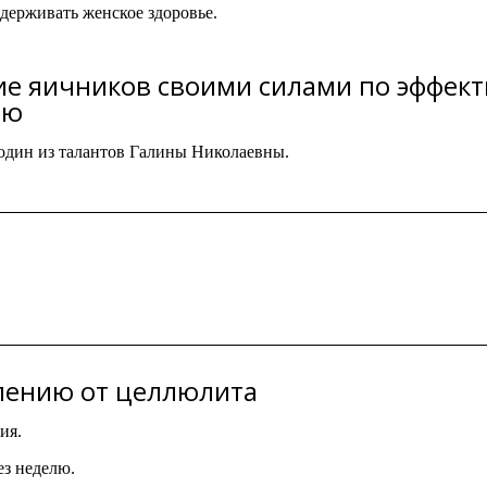
держивать женское здоровье.
ие яичников своими силами по эффек
ию
 один из талантов Галины Николаевны.
лению от целлюлита
ия.
ез неделю.