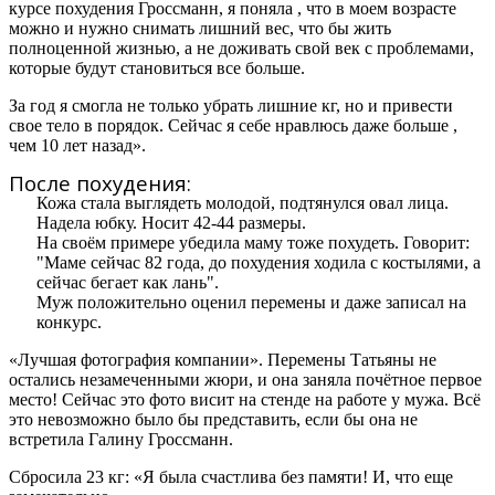
курсе похудения Гроссманн, я поняла , что в моем возрасте
можно и нужно снимать лишний вес, что бы жить
полноценной жизнью, а не доживать свой век с проблемами,
которые будут становиться все больше.
За год я смогла не только убрать лишние кг, но и привести
свое тело в порядок. Сейчас я себе нравлюсь даже больше ,
чем 10 лет назад».
После похудения:
Кожа стала выглядеть молодой, подтянулся овал лица.
Надела юбку. Носит 42-44 размеры.
На своём примере убедила маму тоже похудеть. Говорит:
"Маме сейчас 82 года, до похудения ходила с костылями, а
сейчас бегает как лань".
Муж положительно оценил перемены и даже записал на
конкурс.
«Лучшая фотография компании». Перемены Татьяны не
остались незамеченными жюри, и она заняла почётное первое
место! Сейчас это фото висит на стенде на работе у мужа. Всё
это невозможно было бы представить, если бы она не
встретила Галину Гроссманн.
Сбросила 23 кг: «Я была счастлива без памяти! И, что еще