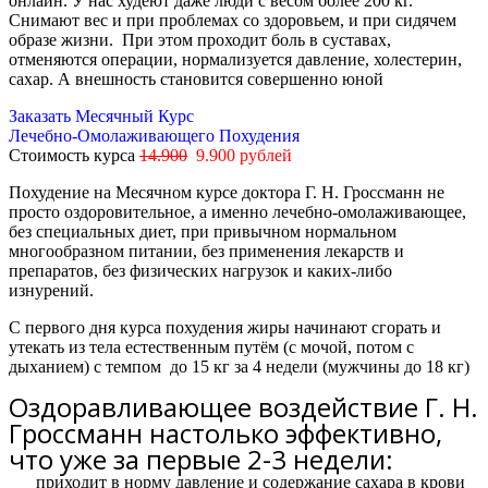
онлайн. У нас худеют даже люди с весом более 200 кг.
Снимают вес и при проблемах со здоровьем, и при сидячем
образе жизни. При этом проходит боль в суставах,
отменяются операции, нормализуется давление, холестерин,
сахар. А внешность становится совершенно юной
Заказать Месячный Курс
Лечебно-Омолаживающего Похудения
Стоимость курса
14.900
9.900 рублей
Похудение на Месячном курсе доктора Г. Н. Гроссманн не
просто оздоровительное, а именно лечебно-омолаживающее,
без специальных диет, при привычном нормальном
многообразном питании, без применения лекарств и
препаратов, без физических нагрузок и каких-либо
изнурений.
С первого дня курса похудения жиры начинают сгорать и
утекать из тела естественным путём (с мочой, потом с
дыханием) с темпом
до 15 кг за 4 недели
(мужчины
до 18 кг)
Оздоравливающее воздействие Г. Н.
Гроссманн настолько эффективно,
что уже за первые 2-3 недели:
приходит в норму давление и содержание сахара в крови