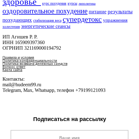
здоровье​
курс похудения
курсы
липолитика
оздоровительное похудение
результаты
питание
супердетокс
похудающих
упражнения
стабилизация веса
энергетические сеансы
холестерин
ИП Агишев Р. Р.
ИНН 165909397360
ОГРНИП 321169000194792
Правила и условия
Политика конфиденциальности
Политика возврата денежных средств
Вопрос ответ
Карта сайта
Контакты:
mail@hudeem99.ru
Telegram, Max, Whatsapp, телефон +79199121093
Подписаться на рассылку