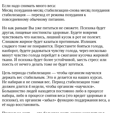
Если надо снимать много веса:
Месяц похудания-месяц стабилизации-снова месяц похудания
стабилизация — переход от режима похудания к
повседневному обычному питанию.
Но как раньше Вы уже питаться не сможете. Психика будет
другая, пищевые инстинкты здоровые. Будете вовремя
чувствовать что наелись, лишний кусок в рот не полезет.
Слишком жирное будет казаться противным. Излишек
сладкого тоже не понравится. Перестанете бояться голода,
наоборот, будете радоваться чувству голода, через несколько
минут чувство голода перейдет в сжигание кусочка жировой
ткани. И психика будет более устойчивой, заесть стресс или
поесть от нечего делать тоже не будет хотеться.
Цель периода стабилизации — чтобы организм научился
держать вес стабильным. Это и делается на наших курсах.
Не набирая и не снимая вес. Период стабилизации тоже
должен длится 4 недели, чтобы организм «научился».
Большинство людей находятся постоянно либо в процессе
набора, либо в процессе снятия веса (это вредит здоровью и
психике), их организм «забыл» функцию поддержания веса, а
её надо восстановить.