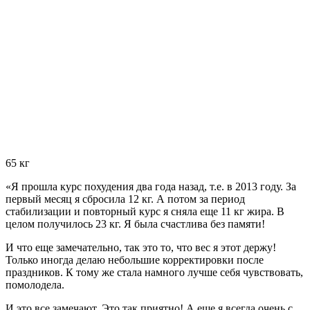
65 кг
«Я прошла курс похудения два года назад, т.е. в 2013 году. За
первый месяц я сбросила
12 кг.
А потом за период
стабилизации и повторный курс я сняла
еще 11 кг жира.
В
целом получилось 23 кг. Я была счастлива без памяти!
И что еще замечательно, так это то, что вес я этот держу!
Только иногда делаю небольшие корректировки после
праздников. К тому же стала намного лучше себя чувствовать,
помолодела.
И это все замечают. Это так приятно! А еще я всегда очень с