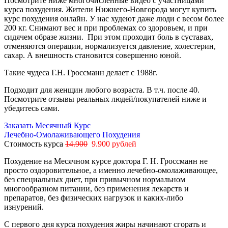
Посмотрите ниже многочисленные видео с участницами
курса похудения. Жители Нижнего-Новгорода могут купить
курс похудения онлайн. У нас худеют даже люди с весом более
200 кг. Снимают вес и при проблемах со здоровьем, и при
сидячем образе жизни. При этом проходит боль в суставах,
отменяются операции, нормализуется давление, холестерин,
сахар. А внешность становится совершенно юной.
Такие чудеса Г.Н. Гроссманн делает с 1988г.
Подходит для женщин любого возраста. В т.ч. после 40.
Посмотрите отзывы реальных людей/покупателей ниже и
убедитесь сами.
Заказать Месячный Курс
Лечебно-Омолаживающего Похудения
Стоимость курса
14.900
9.900 рублей
Похудение на Месячном курсе доктора Г. Н. Гроссманн не
просто оздоровительное, а именно лечебно-омолаживающее,
без специальных диет, при привычном нормальном
многообразном питании, без применения лекарств и
препаратов, без физических нагрузок и каких-либо
изнурений.
С первого дня курса похудения жиры начинают сгорать и