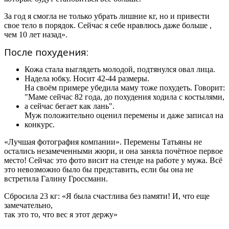
За год я смогла не только убрать лишние кг, но и привести
свое тело в порядок. Сейчас я себе нравлюсь даже больше ,
чем 10 лет назад».
После похудения:
Кожа стала выглядеть молодой, подтянулся овал лица.
Надела юбку. Носит 42-44 размеры.
На своём примере убедила маму тоже похудеть. Говорит:
"Маме сейчас 82 года, до похудения ходила с костылями,
а сейчас бегает как лань".
Муж положительно оценил перемены и даже записал на
конкурс.
«Лучшая фотография компании». Перемены Татьяны не
остались незамеченными жюри, и она заняла почётное первое
место! Сейчас это фото висит на стенде на работе у мужа. Всё
это невозможно было бы представить, если бы она не
встретила Галину Гроссманн.
Сбросила 23 кг: «Я была счастлива без памяти! И, что еще
замечательно,
так это то, что вес я этот держу»