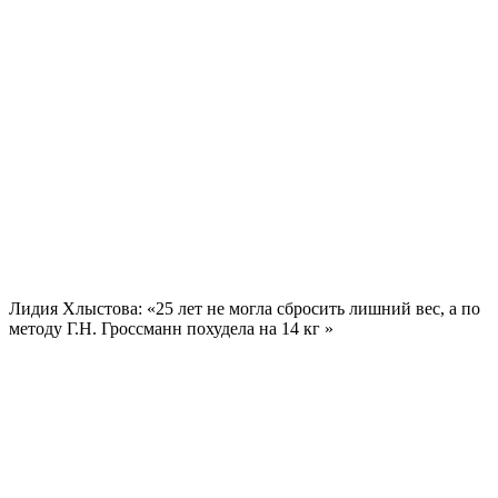
Лидия Хлыстова: «25 лет не могла сбросить лишний вес, а по
методу Г.Н. Гроссманн похудела на
14 кг
»