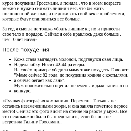
курсе похудения Гроссманн, я поняла , что в моем возрасте
можно и нужно снимать лишний вес, что бы жить
полноценной жизнью, а не доживать свой век с проблемами,
которые будут становиться все больше.
За год я смогла не только убрать лишние кг, но и привести
свое тело в порядок. Сейчас я себе нравлюсь даже больше ,
чем 10 лет назад».
После похудения:
Кожа стала выглядеть молодой, подтянулся овал лица.
Надела юбку. Носит 42-44 размеры.
На своём примере убедила маму тоже похудеть. Говорит:
"Маме сейчас 82 года, до похудения ходила с костылями,
а сейчас бегает как лань".
Муж положительно оценил перемены и даже записал на
конкурс.
«Лучшая фотография компании». Перемены Татьяны не
остались незамеченными жюри, и она заняла почётное первое
место! Сейчас это фото висит на стенде на работе у мужа. Всё
это невозможно было бы представить, если бы она не
встретила Галину Гроссманн.