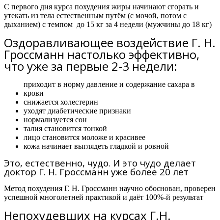
С первого дня курса похудения жиры начинают сгорать и
утекать из тела естественным путём (с мочой, потом с
дыханием) с темпом
до 15 кг за 4 недели
(мужчины
до 18 кг)
Оздоравливающее воздействие Г. Н.
Гроссманн настолько эффективно,
что уже за первые 2-3 недели:
приходит в норму давление и содержание сахара в
крови
снижается холестерин
уходят диабетические признаки
нормализуется сон
талия становится тонкой
лицо становится моложе и красивее
кожа начинает выглядеть гладкой и ровной
Это, естественно, чудо. И это чудо делает
доктор Г. Н. Гроссманн уже более 20 лет
Метод похудения Г. Н. Гроссманн научно обоснован, проверен
успешной многолетней практикой и даёт 100%-й результат
Непохудевших на курсах Г.Н.