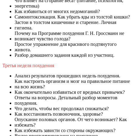
Что влияет на сгорание веса? (питание, психология,
энергетика)
Как избавиться от многих недомоганий?
Самоинтоксикация. Как убрать яды из толстой кишки?
Застои в толстом кишечнике и старение. Личная
гигиена.
Почему на Программе похудения Г. Н. Гроссманн не
возникает чувство голода?
Простое упражнение для красивого подтянутого
живота.
Разбор домашнего задания каждой из участниц.
Третья неделя похудения
Анализ результатов прошедших недель похудения.
Как настроить организм и мозг на правильное питание
на всю жизнь?
Как окончательно избавиться от вредных привычек?
Ответы на вопросы. Детальный разбор моментов
похудения.
Что делать, чтобы вес продолжал снижаться?
Как восстановить позвоночник, здоровье?
Опускание половых органов. От чего возникает? Как
избежать?
Как избежать зависти со стороны окружающих?
Видео программирование на похудение.